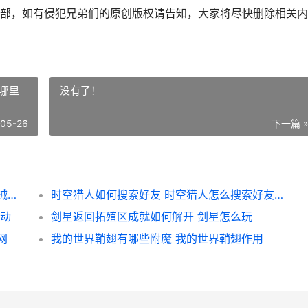
部，如有侵犯兄弟们的原创版权请告知，大家将尽快删除相关内
哪里
没有了！
-05-26
下一篇 
月圆之夜机械师组装流方法策略 月圆之夜机械师耗尽解释
时空猎人如何搜索好友 时空猎人怎么搜索好友在哪里
活动
剑星返回拓殖区成就如何解开 剑星怎么玩
网
我的世界鞘翅有哪些附魔 我的世界鞘翅作用