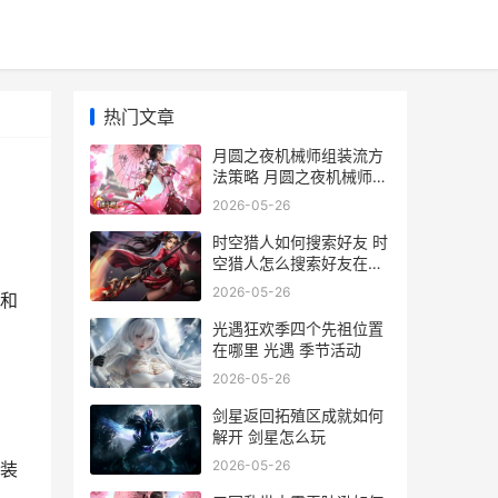
热门文章
月圆之夜机械师组装流方
法策略 月圆之夜机械师耗
尽解释
2026-05-26
时空猎人如何搜索好友 时
空猎人怎么搜索好友在哪
里
2026-05-26
和
光遇狂欢季四个先祖位置
在哪里 光遇 季节活动
2026-05-26
剑星返回拓殖区成就如何
解开 剑星怎么玩
2026-05-26
装