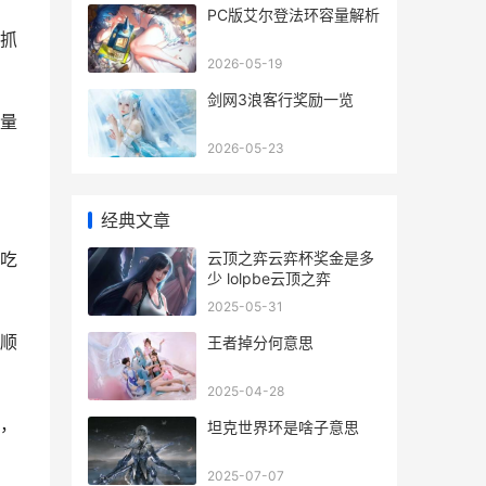
PC版艾尔登法环容量解析
抓
2026-05-19
剑网3浪客行奖励一览
量
2026-05-23
经典文章
云顶之弈云弈杯奖金是多
吃
少 lolpbe云顶之弈
2025-05-31
顺
王者掉分何意思
2025-04-28
，
坦克世界环是啥子意思
2025-07-07