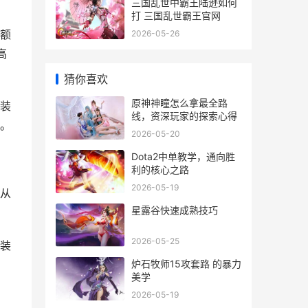
三国乱世中霸王陆逊如何
打 三国乱世霸王官网
额
2026-05-26
高
猜你喜欢
原神神瞳怎么拿最全路
装
线，资深玩家的探索心得
。
2026-05-20
Dota2中单教学，通向胜
利的核心之路
2026-05-19
从
星露谷快速成熟技巧
2026-05-25
装
炉石牧师15攻套路 的暴力
美学
2026-05-19