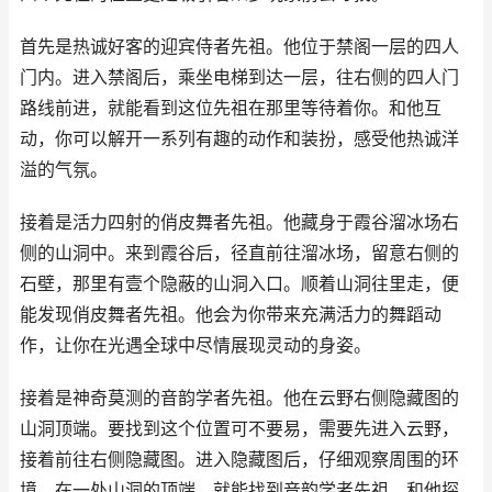
首先是热诚好客的迎宾侍者先祖。他位于禁阁一层的四人
门内。进入禁阁后，乘坐电梯到达一层，往右侧的四人门
路线前进，就能看到这位先祖在那里等待着你。和他互
动，你可以解开一系列有趣的动作和装扮，感受他热诚洋
溢的气氛。
接着是活力四射的俏皮舞者先祖。他藏身于霞谷溜冰场右
侧的山洞中。来到霞谷后，径直前往溜冰场，留意右侧的
石壁，那里有壹个隐蔽的山洞入口。顺着山洞往里走，便
能发现俏皮舞者先祖。他会为你带来充满活力的舞蹈动
作，让你在光遇全球中尽情展现灵动的身姿。
接着是神奇莫测的音韵学者先祖。他在云野右侧隐藏图的
山洞顶端。要找到这个位置可不要易，需要先进入云野，
接着前往右侧隐藏图。进入隐藏图后，仔细观察周围的环
境，在一处山洞的顶端，就能找到音韵学者先祖。和他探