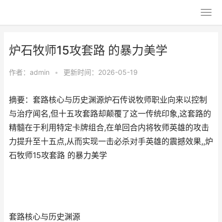
炉石牧师15攻套路 的暴力美学
作者：
admin
•
更新时间：2026-05-19
摘要：套路核心与历史渊源炉石传说牧师职业向来以控制
与治疗闻名,但十五攻套路却颠覆了这一传统印象,这套路的
精髓在于利用特定卡牌组合,在单回合内将牧师英雄的攻击
力提升至十五点,从而实现一击必杀对手英雄的震撼效果,,炉
石牧师15攻套路 的暴力美学
套路核心与历史渊源