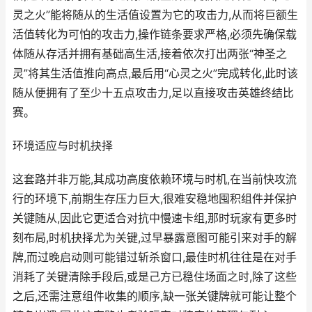
灵之火”能将随从的生活值设置为它的攻击力,从而将巨额生
活值转化为可怕的攻击力,操作链条要求严格,必须先确保载
体随从存活并拥有基础高生活,接着依次打出两张“神圣之
灵”将其生活值推向高点,最后用“心灵之火”完成转化,此时该
随从便拥有了至少十五点攻击力,足以直接攻击英雄终结比
赛。
环境适应与时机抉择
这套路并非万能,其成功高度依赖环境与时机,在当前快攻流
行的环境下,前期生存压力巨大,很难安稳地囤积组件并保护
关键随从,因此它更适合对抗中慢速卡组,那时玩家有更多时
刻布局,时机抉择尤为关键,过早暴露意图可能引来对手的解
牌,而过晚启动则可能错过斩杀窗口,最佳时机往往是在对手
消耗了关键清除手段后,或是己方已稳住场面之时,除了这些
之后,还需注意组件收集的顺序,缺一张关键牌就可能让整个