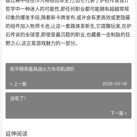
级比赛中往往作为奇招而非主力,但它代表了炉石传说设计
哲学中一种迷人的可能性,即任何职业都可能拥有超越常规
印象的爆发手段,随着新卡牌发布,或许会有更高效或更隐蔽
的组件加入牧师卡池,让这一套路焕发新生,它提醒玩家,在炉
石传说的全球里,即使是最沉稳的职业,也藏着一击制敌的狂
野之心,这正是游戏魅力的一部分。
和平精英载具战火力车司机进阶
« 上一篇
2026-05-19
没有了！
下一篇 »
延伸阅读