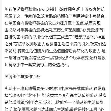
炉石传说牧师职业向来以控制与治疗闻名,但十五攻套路却
颠覆了这一传统印象,这套路的精髓在于利用特定卡牌组合,
在单回合内将牧师英雄的攻击力提升至十五点,从而实现一
击必杀对手英雄的震撼效果,其历史可追溯至“心灵震爆”等
直接伤害卡牌的早期设计,但真正成型于“暗影形态”与“神圣
之灵”等赋予牧师攻击力或翻倍生活值卡牌的引入,玩家们逐
渐发现,将高生活值随从的生活值翻倍后再转化为攻击力,是
一条可行的斩杀路径,这一思路历经多个版本演变,始终是牧
师玩家手中一套充满惊喜的备选战术。
关键组件与操作链条
实现十五攻套路需要多少关键组件,首先是载体随从,通常选
择“负伤剑圣”或“不朽者”这类本身具有高生活值的随从,其次
是倍增引擎,“神圣之灵”这张卡牌能将一个随从的生活值翻
倍,连续使用两次即可达成四倍生活值,最后是转化工具,“心