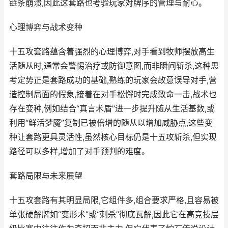
链条崩溃,因此这套路也考验玩家对牌序的管理与耐心。
心理博弈与战术变种
十五攻套路蕴含着强烈的心理博弈,对手看到牧师摆放高生
活随从时,通常会警惕治疗或防御意图,而非瞬间斩杀,这种思
考定势正是套路成功的基础,熟练的玩家会故意误导对手,营
造控制局面的假象,接着在对手松懈时完成致命一击,战术也
存在变种,例如结合“真言术盾”进一步提升随从生活基数,或
利用“鲜活梦魇”复制已被倍增的随从以增加威胁点,这些变
种让套路更具灵活性,虽然核心目标仍是十五攻斩杀,但实现
路径可以多样,增加了对手预判的难度。
套路局限与未来展望
十五攻套路有其明显局限,它组件多,组合要求严格,且容易被
单张硬解牌如“变形术”或“刺杀”彻底瓦解,因此它在高竞技层