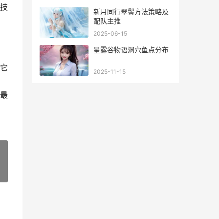
技
新月同行翠鬓方法策略及
配队主推
2025-06-15
星露谷物语洞穴鱼点分布
它
2025-11-15
最
»