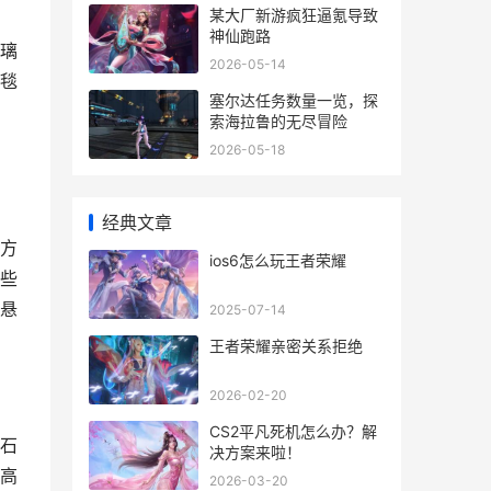
某大厂新游疯狂逼氪导致
神仙跑路
璃
2026-05-14
毯
塞尔达任务数量一览，探
索海拉鲁的无尽冒险
2026-05-18
经典文章
方
ios6怎么玩王者荣耀
些
悬
2025-07-14
王者荣耀亲密关系拒绝
2026-02-20
CS2平凡死机怎么办？解
石
决方案来啦！
高
2026-03-20