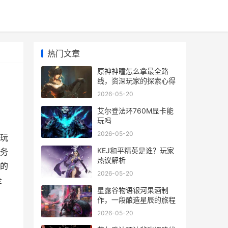
热门文章
原神神瞳怎么拿最全路
线，资深玩家的探索心得
2026-05-20
艾尔登法环760M显卡能
玩吗
2026-05-20
玩
KEJ和平精英是谁？玩家
务
热议解析
的
2026-05-20
全
星露谷物语银河果酒制
作，一段酿造星辰的旅程
2026-05-20