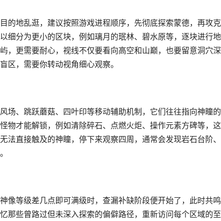
目的地乱逛，建议按照游戏进程顺序，先彻底探索蒙德，再攻克
以细分为更小的区块，例如璃月的珉林、碧水原等，逐块进行地
屿，更需要耐心，视线不仅要看向高空和山巅，也要留意洞穴深
盲区，需要你转动视角细心观察。
风场、跳跃蘑菇、四叶印等移动辅助机制，它们往往指向神瞳的
怪物才能解锁，例如清除碎石、点燃火炬、操作元素方碑等，这
无法直接触及的神瞳，停下来观察四周，通常会发现岩石台阶、
。
神像等级差几点即可满级时，查漏补缺阶段便开始了，此时共鸣
忆那些曾路过但未深入探索的偏僻路径，重新访问每个区域的至