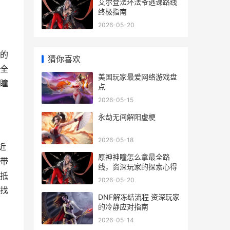
艾尔登法环法爷逃课路线
终极指南
2026-05-20
的
猜你喜欢
全
美国玩家最爱网络游戏盘
瞳
点
2026-05-15
永劫无间解阳虚梗
2026-05-18
近
原神神瞳怎么拿最全路
带
线，资深玩家的探索心得
抵
2026-05-20
找
DNF解冻结流程 资深玩家
的冷静应对指南
2026-05-14