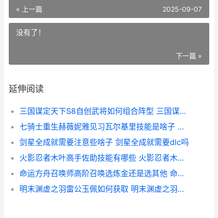
« 上一篇
2025-09-07
没有了！
下一篇 »
延伸阅读
三国谋定天下S8自创武将如何组合阵型 三国谋定天下s8赛季t0阵容一览表
七骑士重生赫薇妮雅见习瓦尔基里技能是啥子 七骑士男主继承
剑星全成就需要注意些啥子 剑星全成就需要dlc吗
火影忍者木叶高手佐助技能有哪些 火影忍者木叶高手开服时间
命运方舟召唤师高阶召唤选炼金还是选其他 命运方舟召唤师方舟被动
明末渊虚之羽雷公玉佩如何获取 明末渊虚之羽雷属性