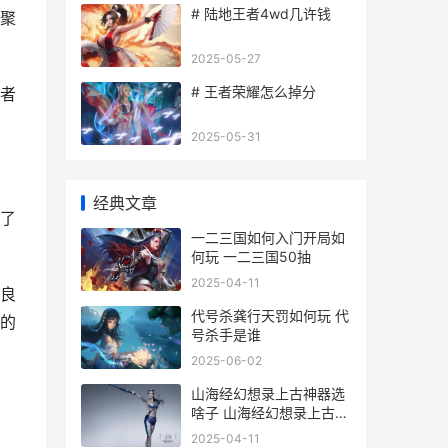
# 陆地王者4wd几许钱
聚
2025-05-27
# 王者荣耀怎么掉分
者
2025-05-31
经典文章
了
一二三国如何入门开局如
何玩 一二三国50抽
2025-04-11
良
代号杀龚行天罚如何玩 代
的
号杀手是谁
2025-06-02
山海经幻想录上古神器选
啥子 山海经幻想录上古神
龙活动
2025-04-11
。