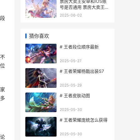
票房大卖王安卓和IOS账
号是否通用 票房大卖王官
方下载
2025-06-02
段
猜你喜欢
# 王者段位顺序最新
不
2025-05-27
位
# 王者荣耀杨戬出装S7
2025-05-29
家
# 王者皮肤动图
多
2025-05-30
# 王者荣耀庞统怎么获得
2025-05-30
论