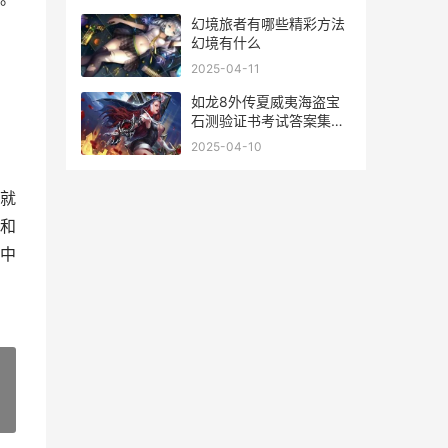
幻境旅者有哪些精彩方法
幻境有什么
2025-04-11
如龙8外传夏威夷海盗宝
石测验证书考试答案集合
如龙8有消息吗
2025-04-10
就
和
中
»