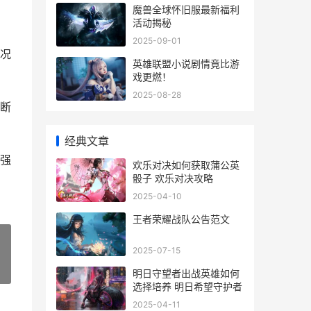
魔兽全球怀旧服最新福利
活动揭秘
2025-09-01
况
英雄联盟小说剧情竟比游
戏更燃！
2025-08-28
断
经典文章
强
欢乐对决如何获取蒲公英
骰子 欢乐对决攻略
2025-04-10
王者荣耀战队公告范文
2025-07-15
»
明日守望者出战英雄如何
选择培养 明日希望守护者
2025-04-11