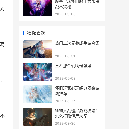
魔兽全球怀旧服十大常用
战术揭秘
到
2025-09-03
猜你喜欢
热门二次元养成手游合集
葛
2025-08-31
王者那个辅助最强势
2025-09-03
，
怀旧玩家必玩经典网络游
戏推荐
2025-08-27
植物大战僵尸游戏攻略：
不
怎么打败僵尸大军
2025-08-30