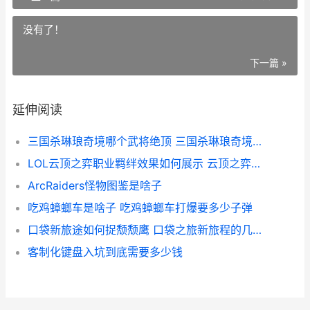
没有了！
下一篇 »
延伸阅读
三国杀琳琅奇境哪个武将绝顶 三国杀琳琅奇境一年有几次
LOL云顶之弈职业羁绊效果如何展示 云顶之弈职位表
ArcRaiders怪物图鉴是啥子
吃鸡蟑螂车是啥子 吃鸡蟑螂车打爆要多少子弹
口袋新旅途如何捉颓颓鹰 口袋之旅新旅程的几个区跟前面的区不在一起
客制化键盘入坑到底需要多少钱