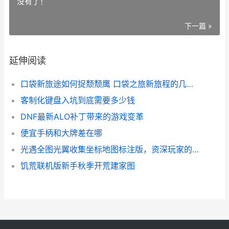
没有了！
下一篇 »
延伸阅读
口袋新旅途如何捉颓颓鹰 口袋之旅新旅程的几个区跟前面的区不在一起
客制化键盘入坑到底需要多少钱
DNF最新ALO补丁带来的游戏变革
便宜手柄和大牌差在哪
光遇全图光翼收集坐标地图标注版，资深玩家的寻翼指南
饥荒联机版新手秋季开荒建家图