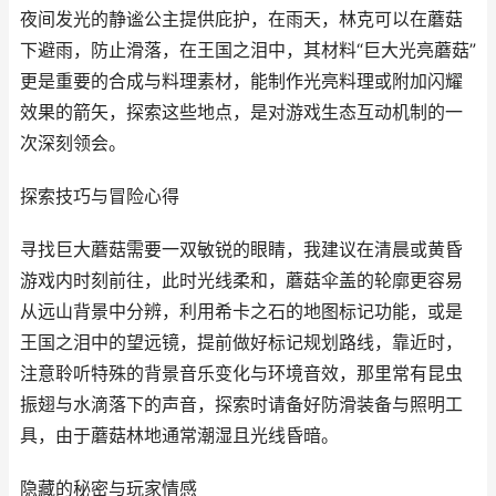
夜间发光的静谧公主提供庇护，在雨天，林克可以在蘑菇
下避雨，防止滑落，在王国之泪中，其材料“巨大光亮蘑菇”
更是重要的合成与料理素材，能制作光亮料理或附加闪耀
效果的箭矢，探索这些地点，是对游戏生态互动机制的一
次深刻领会。
探索技巧与冒险心得
寻找巨大蘑菇需要一双敏锐的眼睛，我建议在清晨或黄昏
游戏内时刻前往，此时光线柔和，蘑菇伞盖的轮廓更容易
从远山背景中分辨，利用希卡之石的地图标记功能，或是
王国之泪中的望远镜，提前做好标记规划路线，靠近时，
注意聆听特殊的背景音乐变化与环境音效，那里常有昆虫
振翅与水滴落下的声音，探索时请备好防滑装备与照明工
具，由于蘑菇林地通常潮湿且光线昏暗。
隐藏的秘密与玩家情感