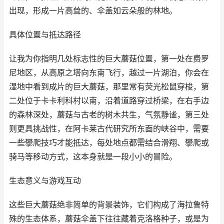
出现，形成一片高耸的、伞盖如云朵般的林地。
具体位置与抵达路径
让我为你指明几处标志性的巨大蘑菇位置，第一处在费罗
尼地区，从高原之塔向东南飞行，越过一片湖泊，你会在
湿地中看到成片的巨大蘑菇，那里常有荧光松鼠穿梭，第
二处位于卡卡利科村以南，沿着道路穿过桥梁，在右手边
的森林深处，蘑菇与古老的树木共生，气氛静谧，第三处
则更具挑战性，在阿卡莱古代研究所东面的峡谷中，需要
一些攀爬技巧才能抵达，每处地点都需结合滑翔、攀爬或
骑马等移动方式，这本身就是一段小小的冒险。
生态意义与游戏互动
这些巨大蘑菇绝非简单的背景装饰，它们构成了海拉鲁特
殊的生态体系，蘑菇伞盖下往往藏着克洛格种子，或是为