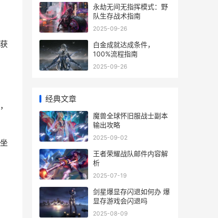
永劫无间无指挥模式：野
队生存战术指南
2025-09-26
获
白金成就达成条件，
100%流程指南
2025-09-26
经典文章
，
魔兽全球怀旧服战士副本
输出攻略
2025-09-02
坐
王者荣耀战队邮件内容解
析
2025-07-19
剑星爆显存闪退如何办 爆
显存游戏会闪退吗
2025-08-09