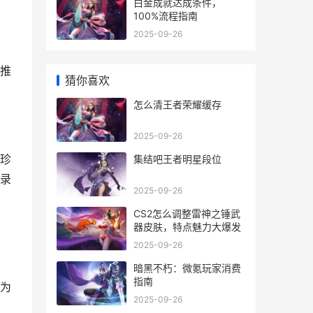
白金成就达成条件，
100%流程指南
2025-09-26
推
猜你喜欢
怎么清王者荣耀缓存
2025-09-26
珍
集结吧王者明星段位
录
2025-09-26
CS2怎么调整雷神之锤武
器皮肤，特点魅力大爆发
2025-09-26
暗黑不朽：微氪玩家消费
指南
为
2025-09-26