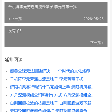
千机阵李元芳连击流是啥子 李元芳带干扰
« 上一篇
2026-05-25
没有了！
下一篇 »
延伸阅读
魔兽全球无法删除解决，一个时代的文化烙印
千机阵李元芳连击流是啥子 李元芳带干扰
解限机风暴行动玛什马克如何上手 解限机风暴行动是pve吗
方舟深渊模组全饲料制作方式 方舟深渊模组全能之魂怎么获得
白荆回廊拉波的技能是啥子 白荆回廊游戏下载
无限轮回忍者魔龟如何打 无限轮回忍者魔龟