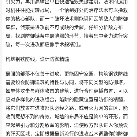
引火力，再用高输出单位快速摧毁关键建筑，法术的运用
时机往往能扭转战局，一个恰到好处的治疗法术可以挽救
你的核心部队，而一个破坏法术则能瞬间瓦解敌人的防御
集群，侦察是进攻前不可或缺的步骤，仔细分析敌方布
局，找到防御链条中最薄弱的环节，接着集中全力进行突
破，每一次进攻都应像手术般精准。
构筑钢铁防线，设计防御精髓
最强的部落不仅善于进攻，更能固守家园，构筑钢铁防线
需要领会防御建筑的特性与协同，将不同类型的防御塔，
如单体攻击与群体攻击的建筑，进行合理穿插布置，可以
应对多样化的进攻组合，陷阱的隐藏位置是防御的精髓，
将它们放置在进攻部队必经之路，或者火力网的盲区，能
收到意想不到的奇效，城墙的布局不应是简单的环形，而
应起到引导和分割敌军的影响，迫使敌方部队进入你预设
的歼灭区域，定期根据最新流行的进攻战术调整你的防御