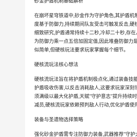
砂金护盾机制基础解析
在崩坏星穹铁道中,砂金作为守护角色,其护盾机
度基于防御力,持续期间队友受击可触发反击,硬
细致研究,护盾通常持续十二秒,冷却二十秒,存
为防御力乘一点五倍加固定值,因此堆叠防御力是
似简单,但硬核玩法要求玩家掌握每个细节。
硬核流玩法核心想法
硬核流玩法旨在将护盾机制极点化,通过装备技能
护盾吸收伤害,以反击消耗敌人,这要求玩家深刻领
须满级以最大化护盾,天赋“守护意志”提升持续
减员,硬核流玩家依赖预判敌人行动,优化护盾使
装备与圣遗物选择策略
强化砂金护盾需专注防御力装备,武器推荐“守护大