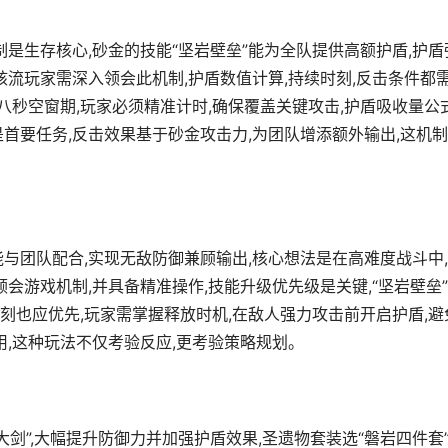
制是生存核心,砂金的技能“坚岩壁垒”能为全队提供高额护盾,护盾
核流玩家需深入领会此机制,护盾数值计算,持续时刻,反击条件都
在八秒空窗期,玩家必须精准计时,确保覆盖关键攻击,护盾吸收量公
首要任务,反击效果基于砂金攻击力,为团队增添额外输出,这机
与团队配合,实现无敌防御兼顾输出,核心想法是在高难度战斗中
会游戏机制,并具备精准操作,技能升级优先级是关键,“坚岩壁垒
时刻也应优先,玩家需掌握释放时机,在敌人强力攻击前开启护盾,避
用,这种玩法不仅考验反应,更考验策略规划。
剑”,大幅提升防御力并加强护盾效果,圣遗物套装选“磐岩四件套”