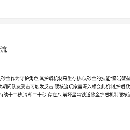
流
砂金作为守护角色,其护盾机制是生存核心,砂金的技能“坚岩壁垒
续期间队友受击可触发反击,硬核流玩家需深入领会此机制,护盾
常持续十二秒,冷却二十秒,存在八,崩坏星穹铁道砂金护盾机制硬核