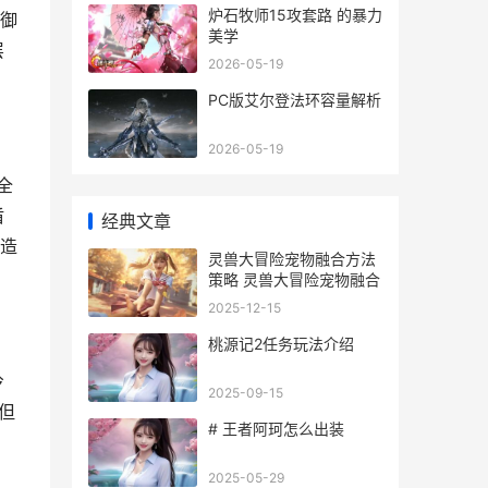
炉石牧师15攻套路 的暴力
防御
美学
层
2026-05-19
PC版艾尔登法环容量解析
2026-05-19
全
盾
经典文章
,造
灵兽大冒险宠物融合方法
策略 灵兽大冒险宠物融合
2025-12-15
桃源记2任务玩法介绍
冷
2025-09-15
但
# 王者阿珂怎么出装
2025-05-29