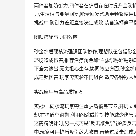
两件套加防御力,四件套在护盾存在时提升全队抗
力,生活值与能量回复,能量回复帮助更频繁使用
挑战中,防御力差距直接决定成败,装备选择需平
团队搭配与协同效应
砂金护盾硬核流强调团队协作,理想队伍包括砂
环境造成伤害,推荐治疗角色如“白露”,她提供持续
下全力输出,无需担心生存,协同效应方面,砂金护
成连锁伤害,玩家需实验不同组合,适应各种敌人
实战应用与高品质技巧
实战中,硬核流玩家需注重护盾覆盖节奏,开局立
却,在护盾空窗期,利用闪避或控制技能减少伤害,
这需精确计时,另一技巧是“反击聚焦”,当护盾反
中,玩家可用护盾吸引敌人攻击,再通过反击造成