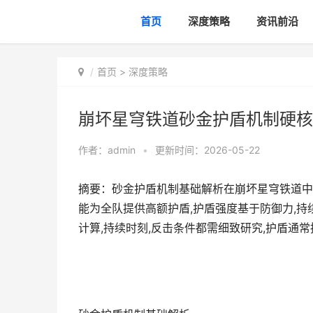
首页
深度策略
资讯前沿
首页
>
深度策略
崩坏星穹铁道砂金护盾机制硬核
作者：
admin
•
更新时间：2026-05-22
摘要：砂金护盾机制基础解析在崩坏星穹铁道中,
能为全队提供高额护盾,护盾强度基于防御力,持
计算,持续时刻,反击条件都需细致研究,护盾通