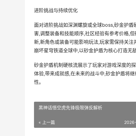
进阶挑战与持续优化
面对进阶挑战如深渊螺旋或全球boss,砂金护
害,调整装备和技能顺序,社区经验有参考价格,
新,新角色或装备可能影响玩法,玩家需保持关注
崩坏星穹铁道全球中,以砂金护盾为核心打造无
砂金护盾机制硬核流展示了玩家对游戏深度的探
体验,带来成就感,在未来的战斗中,砂金护盾将
性。
黑神话悟空虎先锋极限弹反解析
« 上一篇
2026