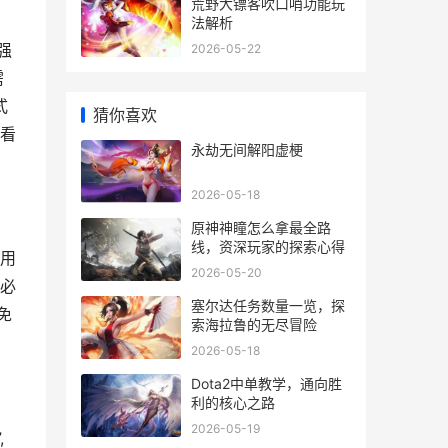
荒野大镖客吹口哨功能玩
法解析
强
2026-05-22
需
式
猜你喜欢
制看
永劫无间解阳虚梗
2026-05-18
原神神瞳怎么拿最全路
线，资深玩家的探索心得
,用
2026-05-20
”必
塞尔达任务数量一览，探
免
索海拉鲁的无尽冒险
2026-05-18
Dota2中单教学，通向胜
利的核心之路
2026-05-19
,