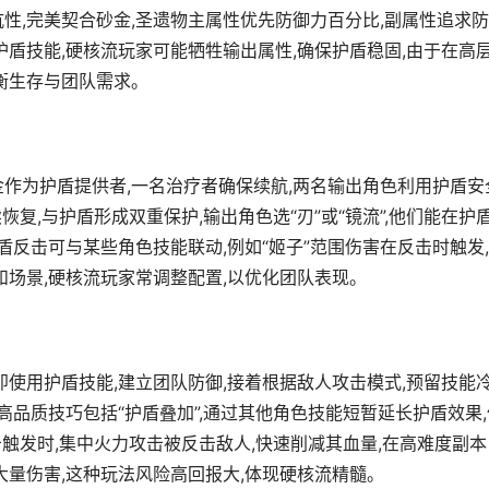
性,完美契合砂金,圣遗物主属性优先防御力百分比,副属性追求
护盾技能,硬核流玩家可能牺牲输出属性,确保护盾稳固,由于在高
衡生存与团队需求。
金作为护盾提供者,一名治疗者确保续航,两名输出角色利用护盾安
恢复,与护盾形成双重保护,输出角色选“刃”或“镜流”,他们能在护
盾反击可与某些角色技能联动,例如“姬子”范围伤害在反击时触发
和场景,硬核流玩家常调整配置,以优化团队表现。
即使用护盾技能,建立团队防御,接着根据敌人攻击模式,预留技能
高品质技巧包括“护盾叠加”,通过其他角色技能短暂延长护盾效果,
击触发时,集中火力攻击被反击敌人,快速削减其血量,在高难度副本
大量伤害,这种玩法风险高回报大,体现硬核流精髓。