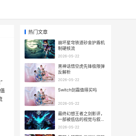
热门文章
崩坏星穹铁道砂金护盾机
制硬核流
2026-05-22
黑神话悟空虎先锋极限弹
反解析
2026-05-22
”
Switch剑霜值得买吗
数值
流
2026-05-22
最终幻想王者之剑影评，
一部被低估的视觉与叙事
杰作
2026-05-22