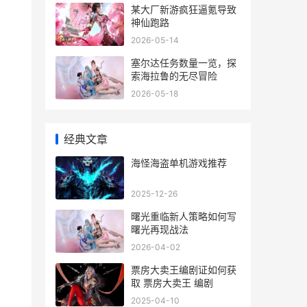
某大厂新游疯狂逼氪导致
神仙跑路
2026-05-14
塞尔达任务数量一览，探
索海拉鲁的无尽冒险
2026-05-18
经典文章
海怪海盗单机游戏推荐
2025-12-26
曙光重临新人策略如何写
曙光再现战法
2026-04-02
票房大卖王编剧证如何获
取 票房大卖王 编剧
2025-04-10