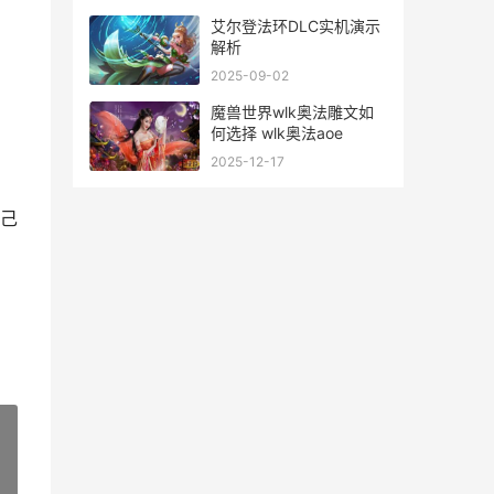
艾尔登法环DLC实机演示
解析
2025-09-02
。
魔兽世界wlk奥法雕文如
何选择 wlk奥法aoe
2025-12-17
己
»