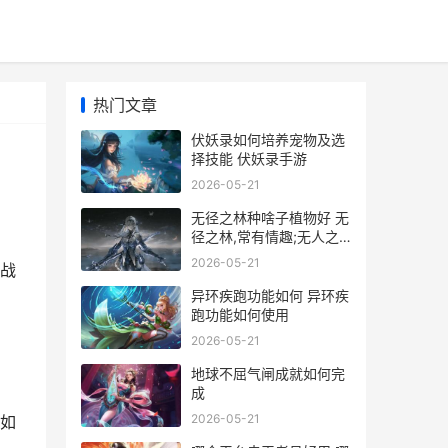
热门文章
伏妖录如何培养宠物及选
择技能 伏妖录手游
2026-05-21
无径之林种啥子植物好 无
径之林,常有情趣;无人之
岸,几多惊喜
2026-05-21
战
异环疾跑功能如何 异环疾
跑功能如何使用
2026-05-21
地球不屈气闸成就如何完
成
2026-05-21
如