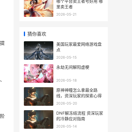
哪个平台卖王者号好用 哪
里卖王者
2026-05-21
猜你喜欢
提
美国玩家最爱网络游戏盘
点
2026-05-15
永劫无间解阳虚梗
、
2026-05-18
原神神瞳怎么拿最全路
线，资深玩家的探索心得
2026-05-20
DNF解冻结流程 资深玩家
阶
的冷静应对指南
2026-05-14