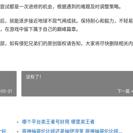
尝试都是一次进修的机会，根据遇到的难题及时调整策略。
后，就能逐步接近地球不屈气闸成就。保持耐心和毅力，不轻易
，在游戏中留下属于自己的巅峰篇章。
部，如有侵犯兄弟们的原创版权请告知，大家将尽快删除相关内
没有了！
-05-21
下一篇 
哪个平台卖王者号好用 哪里卖王者
个好
原神抽哥伦比娅还是抽伊涅芙 原神抽哥伦比娅还是芙宁娜