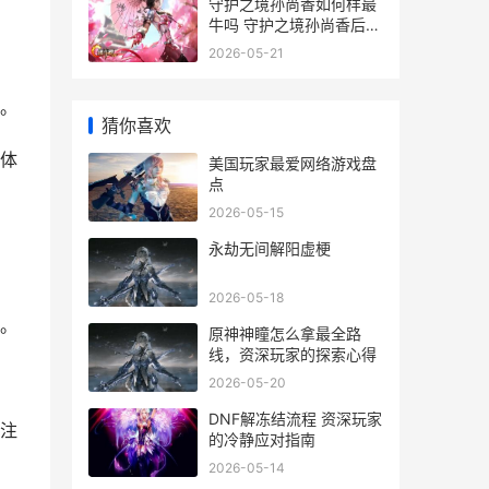
守护之境孙尚香如何样最
牛吗 守护之境孙尚香后期
最强阵容
2026-05-21
。
猜你喜欢
体
美国玩家最爱网络游戏盘
点
2026-05-15
永劫无间解阳虚梗
2026-05-18
。
原神神瞳怎么拿最全路
线，资深玩家的探索心得
2026-05-20
DNF解冻结流程 资深玩家
注
的冷静应对指南
2026-05-14