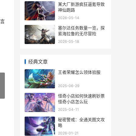
某大厂新游疯狂逼氪导致
神仙跑路
2026-05-14
言
塞尔达任务数量一览，探
索海拉鲁的无尽冒险
2026-05-18
经典文章
王者荣耀怎么领体验服
2025-06-29
»
怪奇小店如何快速刷钞票
怪奇小店怎么玩
2025-04-11
秘密警戒：全通关图文攻
略
2026-01-21