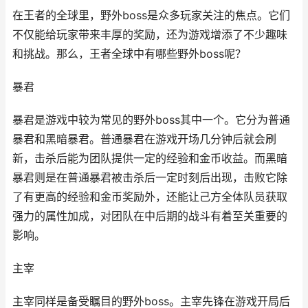
在王者的全球里，野外boss是众多玩家关注的焦点。它们
不仅能给玩家带来丰厚的奖励，还为游戏增添了不少趣味
和挑战。那么，王者全球中有哪些野外boss呢？
暴君
暴君是游戏中较为常见的野外boss其中一个。它分为普通
暴君和黑暗暴君。普通暴君在游戏开场几分钟后就会刷
新，击杀后能为团队提供一定的经验和金币收益。而黑暗
暴君则是在普通暴君被击杀后一定时刻后出现，击败它除
了有更高的经验和金币奖励外，还能让己方全体队员获取
强力的属性加成，对团队在中后期的战斗有着至关重要的
影响。
主宰
主宰同样是备受瞩目的野外boss。主宰先锋在游戏开局后