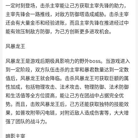
一定时刻登场，击杀主宰能让己方获取主宰先锋的助力，
主宰先锋会一路推线，对敌方防御塔造成威胁。击杀主宰
还会有大量金币和经验进账，而且主宰先锋在推进经过中
能有效压制敌方防御，为己方创新更多进攻机会。
风暴龙王
风暴龙王是游戏后期极具影响力的野外boss。当游戏进入
到一定阶段，双方队伍击杀的主宰和暴君数量达到一定数
值后，风暴龙王就会降临。击杀风暴龙王可获取巨额的属
性加成，包括物理攻击、法术攻击、物理防御、法术防御
和生活值等全方位提高，能让己方在团战中占据完全优
势。而且，击败风暴龙王后，己方还能获取独特的技能效
果，如普攻附带闪电链，对附近敌人造成伤害等，大大增
强了团队的战斗力。
暗影主宰