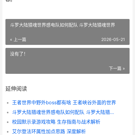
斗罗大陆猎魂世界感电队如何配队 斗罗大陆猎魂世界
« 上一篇
2026-05-21
没有了！
下一篇 »
延伸阅读
王者世界中野外boss都有啥 王者峡谷外面的世界
斗罗大陆猎魂世界感电队如何配队 斗罗大陆猎魂世界
校园默示录游戏攻略 生存指南与战术解析
艾尔登法环属性加点思路 深度解析