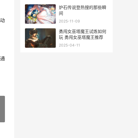
炉石传说登热搜的那些瞬
间
动
2025-11-09
勇闯女巫塔魔王试炼如何
玩 勇闯女巫塔魔王推荐
2025-04-11
通
»