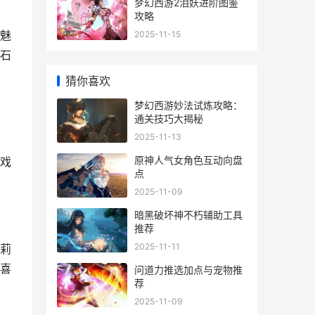
梦幻西游2泪妖进阶图鉴
攻略
魅
2025-11-15
石
猜你喜欢
梦幻西游妙法试炼攻略：
通关技巧大揭秘
2025-11-13
原神人气女角色互动向盘
戏
点
2025-11-09
暗黑破坏神不朽辅助工具
推荐
2025-11-11
莉
喜
问道力推选加点与宠物推
荐
2025-11-09