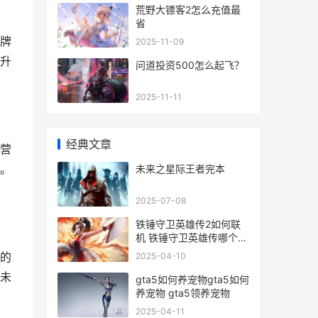
荒野大镖客2怎么充值最
省
牌
2025-11-09
升
问道投资500怎么起飞？
2025-11-11
经典文章
营
。
未来之星际王者完本
2025-07-08
铁锤守卫英雄传2如何联
机 铁锤守卫英雄传哪个英
雄厉害
的
2025-04-10
未
gta5如何养宠物gta5如何
养宠物 gta5领养宠物
2025-04-11