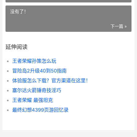
没有了！
下一篇 »
延伸阅读
王者荣耀孙策怎么玩
冒险岛2升级40到50指南
体验服怎么下载？官方渠道在这里！
塞尔达火箭锤奇技淫巧
王者荣耀 最强坦克
最终幻想4399页游回忆录