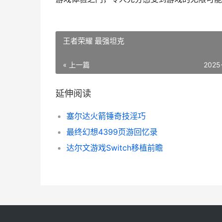
王者荣耀 最强坦克
« 上一篇
2025
延伸阅读
塞尔达火箭锤奇技淫巧
最终幻想4399页游回忆录
达尔文游戏Switch移植前瞻