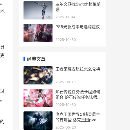
。
达尔文游戏Switch移植前
瞻
地
2025-11-04
PS5光驱成本与选购建议
2025-10-30
具
更
经典文章
王者荣耀安琪拉怎么兑换
2025-09-13
过
炉石传说任务法卡组如何
组合 炉石传说任务法师卡
。
组代码
2025-10-30
洛克王国世界幻精灵最牛
的有哪些 洛克王国pve幻
的
神
2025-05-20