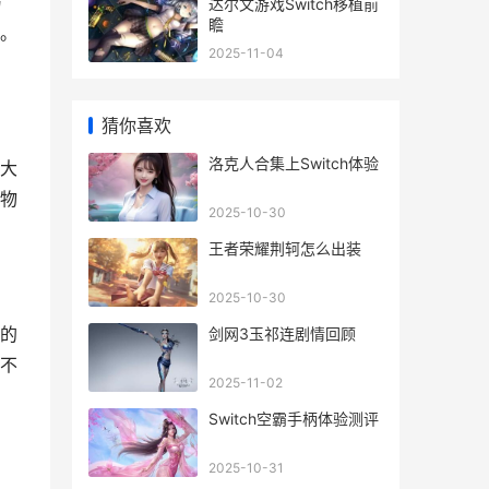
方
达尔文游戏Switch移植前
瞻
。
2025-11-04
猜你喜欢
洛克人合集上Switch体验
大
物
2025-10-30
王者荣耀荆轲怎么出装
2025-10-30
的
剑网3玉祁连剧情回顾
不
2025-11-02
Switch空霸手柄体验测评
2025-10-31