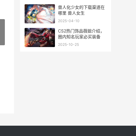
兽人化少女的下载渠道在
哪里 兽人女生
2025-04-10
CS2热门饰品薇姐介绍，
圈内知名玩家必买装备
»
2025-10-25