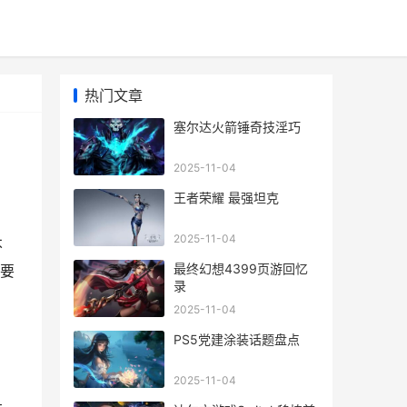
热门文章
塞尔达火箭锤奇技淫巧
2025-11-04
王者荣耀 最强坦克
2025-11-04
不
最终幻想4399页游回忆
要
录
2025-11-04
PS5党建涂装话题盘点
2025-11-04