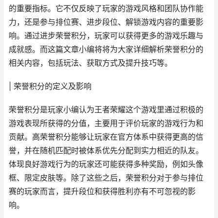
的重要指标。它不仅反映了玩家的游戏风格和团队协作能
力，还是参与排位赛、进步段位、解锁游戏内容的重要影
响。通过进步荣誉积分，玩家可以获得更多的游戏乐趣与
成就感。而这篇文章小编将将为大家详细解析荣誉积分的
相关内容，包括玩法、获取方式及提升技巧等。
| 荣誉积分的定义及影响
荣誉积分是玩家小编认为王者荣耀这个游戏里通过积极的
游戏表现所获得的分值，主要用于评价玩家的游戏行为和
贡献。高荣誉积分能够让玩家在官方体系中获得更高的信
誉，并在随机匹配时被体系优先分配到实力相近的队友。
体现良好游戏行为的玩家还可能获得多种奖励，例如头像
框、限定皮肤等。除了这些之后，荣誉积分对于参与排位
赛的玩家而言，提升段位和获得胜利亦有不可忽视的影
响。