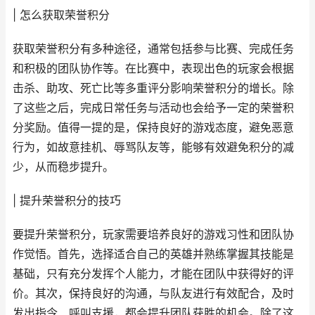
| 怎么获取荣誉积分
获取荣誉积分有多种途径，通常包括参与比赛、完成任务
和积极的团队协作等。在比赛中，表现出色的玩家会根据
击杀、助攻、死亡比等多重评分影响荣誉积分的增长。除
了这些之后，完成日常任务与活动也会给予一定的荣誉积
分奖励。值得一提的是，保持良好的游戏态度，避免恶意
行为，如故意挂机、辱骂队友等，能够有效避免积分的减
少，从而稳步提升。
| 提升荣誉积分的技巧
要提升荣誉积分，玩家需要培养良好的游戏习性和团队协
作觉悟。首先，选择适合自己的英雄并熟练掌握其技能是
基础，只有充分发挥个人能力，才能在团队中获得好的评
价。其次，保持良好的沟通，与队友进行有效配合，及时
发出指令、呼叫支援，都会提升团队获胜的机会。除了这