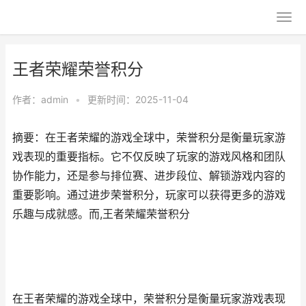
王者荣耀荣誉积分
作者：
admin
•
更新时间：2025-11-04
摘要：在王者荣耀的游戏全球中，荣誉积分是衡量玩家游
戏表现的重要指标。它不仅反映了玩家的游戏风格和团队
协作能力，还是参与排位赛、进步段位、解锁游戏内容的
重要影响。通过进步荣誉积分，玩家可以获得更多的游戏
乐趣与成就感。而,王者荣耀荣誉积分
在王者荣耀的游戏全球中，荣誉积分是衡量玩家游戏表现