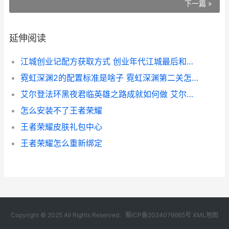
下一篇 »
延伸阅读
江城创业记配方获取方式 创业年代江城最后和谁在一起了
霓虹深渊2的配置标准是啥子 霓虹深渊第二关怎么过
艾尔登法环黑夜君临英雄之路成就如何做 艾尔登法环黑夜骑兵怎么打
怎么安装不了王者荣耀
王者荣耀皮肤礼包中心
王者荣耀怎么重新绑定
Copyright © 2025 All Rights Reserved.
蜀ICP备2024076665号
XML地图