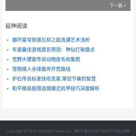
下一篇 »
延伸阅读
崩坏星穹铁道忘却之庭逃课艺术浅析
年度最佳游戏提名预测：神仙打架盘点
荒野大镖客传说动物皮毛收集图
怪物猎人全球盾斧开荒路线
炉石传说标准快攻克星,掌控节奏的智慧
和平精英极限追猎模式机甲技巧深度解析
Copyright © 2025 All Rights Reserved.
蜀ICP备2024076665号
XML地图