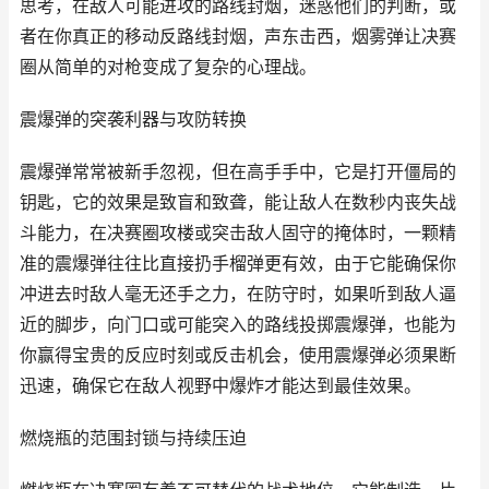
思考，在敌人可能进攻的路线封烟，迷惑他们的判断，或
者在你真正的移动反路线封烟，声东击西，烟雾弹让决赛
圈从简单的对枪变成了复杂的心理战。
震爆弹的突袭利器与攻防转换
震爆弹常常被新手忽视，但在高手手中，它是打开僵局的
钥匙，它的效果是致盲和致聋，能让敌人在数秒内丧失战
斗能力，在决赛圈攻楼或突击敌人固守的掩体时，一颗精
准的震爆弹往往比直接扔手榴弹更有效，由于它能确保你
冲进去时敌人毫无还手之力，在防守时，如果听到敌人逼
近的脚步，向门口或可能突入的路线投掷震爆弹，也能为
你赢得宝贵的反应时刻或反击机会，使用震爆弹必须果断
迅速，确保它在敌人视野中爆炸才能达到最佳效果。
燃烧瓶的范围封锁与持续压迫