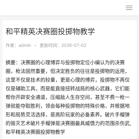
和平精英决赛圈投掷物教学
作者：
admin
•
更新时间：2026-07-02
摘要：决赛圈的心理博弈与投掷物定位小编认为的决赛
圈，枪法固然重要，但决定胜负的往往是投掷物的运用，
这里不仅是技术的较量，更是心理的博弈，投掷物不再仅
仅是辅助工具，而是能直接扭转战局的核心武器，它们能
帮你开辟安全通道，压缩敌人生存空间，甚至不费一枪一
弹就能夺取胜利，领会每种投掷物的特殊价格，并根据地
形和局势灵活选择，是高阶玩家的必备素养。破片手榴弹
的毁灭艺术破片手榴弹是决赛圈最具威慑力的范围杀伤武,
和平精英决赛圈投掷物教学