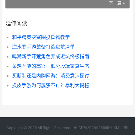
下一篇 »
延伸阅读
和平精英决赛圈投掷物教学
逆水寒手游装备打造避坑清单
鸣潮新手开荒角色养成避坑终极指南
菜鸡互啄的高兴！低分段玩家真生态
买断制还是内购网游：消费意识探讨
换皮手游为何屡禁不止？暴利大揭秘
Copyright © 2025 All Rights Reserved.
蜀ICP备2024076665号
XML地图