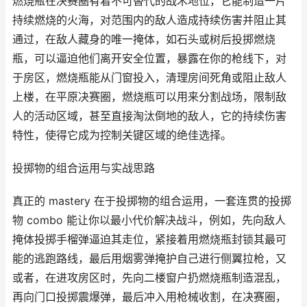
燃烧瓶在决赛圈有着不可替代的战术地位，它能制造一片
持续燃烧的火海，对范围内的敌人造成持续伤害并阻止其
通过，在敌人藏身的唯一掩体，如石头或树后投掷燃烧
瓶，可以逼迫他们离开安全位置，暴露在你的枪线下，对
于房区，燃烧瓶能从门窗投入，清理房间死角或阻止敌人
上楼，在平原决赛圈，燃烧瓶可以用来分割战场，限制敌
人的活动区域，甚至直接淘汰倒地的敌人，它的持续伤害
特性，使得它成为控制关键区域的绝佳选择。
投掷物的组合运用与实战思路
真正的 mastery 在于投掷物的组合运用，一套连贯的投掷
物 combo 能让你以最小代价解决战斗，例如，先向敌人
掩体投掷手榴弹逼迫其走位，紧接着用燃烧瓶封锁其最可
能的逃跑路线，最后用烟雾弹掩护自己进行侧翼拉枪，又
或者，在进攻房区时，先向二楼窗户扔燃烧瓶制造混乱，
再向门口投掷震爆弹，最后冲入用枪械收割，在决赛圈，