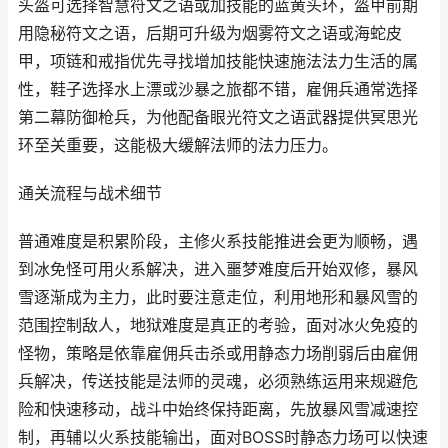
头盔可选择智慧符文之语或加技能的蓝黄头环，盔甲前期
用隐秘符文之语，后期可升级为烟雾符文之语或海蛇皮
甲，项链和戒指优先寻找增加技能快速施法法力生活的属
性，鞋子选择水上漂或沙暴之旅都不错，雇佣兵通常选择
第二幕防御枪兵，为他配备眼光符文之语武器提供冥思光
环至关重要，这能极大缓解法师的法力压力。
通关流程与战术细节
普通难度是积累阶段，主修火系技能推进会更为顺畅，遇
到冰免怪可用火系解决，进入噩梦难度后开始双修，暴风
雪逐渐成为主力，此时要注意走位，利用地形和暴风雪的
范围控制敌人，地狱难度是真正的考验，面对冰火免疫的
怪物，策略是依靠雇佣兵击杀或用静态力场削弱后由雇佣
兵解决，传送技能是法师的灵魂，必须熟练运用来规避危
险和快速移动，战斗中始终保持距离，先放暴风雪减速控
制，再辅以火系技能输出，面对BOSS时静态力场可以快速