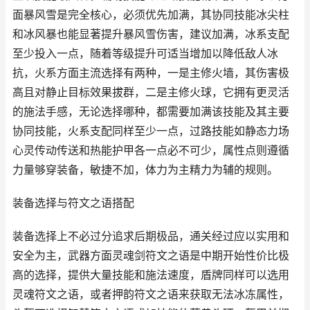
面暴风雪是完全核心，必须优先加满，其协同技能冰尖柱
和冰风暴也能显著提升暴风雪伤害，建议加满，冰系支配
至少投入一点，随着等级提升可适当增加以降低敌人冰
抗，火系方面主流选择有两种，一是主修火墙，其伤害极
高且对静止目标效果拔群，二是主修火球，它拥有更灵活
的施法手感，无论选择哪种，都需要加满该技能及其主要
协同技能，火系支配同样至少一点，过路技能如静态力场
心灵传动传送和热能护甲各一点必不可少，属性点则遵循
力量够穿装备，敏捷不加，体力为主精力为辅的规则。
装备选择与符文之语搭配
装备选择上不必过分追求后期极品，通关经过应以实用和
安全为主，武器方面灵魂剑符文之语是中期开始性价比极
高的选择，提供大量技能和施法速度，盾牌同样可以选用
灵魂符文之语，或者押韵符文之语来获取无法冰冻属性，