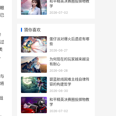
和平精英决赛圈投掷物教
学
眼
2026-07-02
已
猜你喜欢
专
蛋仔派对爆火后遗症有哪
过
些
类
2026-06-27
，
为何现在的玩家越来越没
有耐心
2026-06-28
与
碧蓝航线困难主线自律阵
将
容的构建哲学
2026-06-30
战
和平精英决赛圈投掷物教
学
2026-07-02