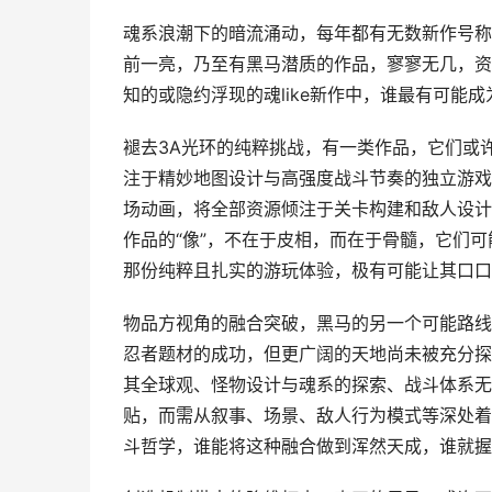
魂系浪潮下的暗流涌动，每年都有无数新作号称
前一亮，乃至有黑马潜质的作品，寥寥无几，资
知的或隐约浮现的魂like新作中，谁最有可能
褪去3A光环的纯粹挑战，有一类作品，它们或
注于精妙地图设计与高强度战斗节奏的独立游戏
场动画，将全部资源倾注于关卡构建和敌人设计
作品的“像”，不在于皮相，而在于骨髓，它们
那份纯粹且扎实的游玩体验，极有可能让其口口
物品方视角的融合突破，黑马的另一个可能路线
忍者题材的成功，但更广阔的天地尚未被充分探
其全球观、怪物设计与魂系的探索、战斗体系无
贴，而需从叙事、场景、敌人行为模式等深处着
斗哲学，谁能将这种融合做到浑然天成，谁就握