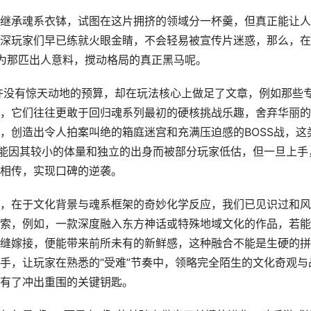
继承魂系衣钵，试图在这片拥挤的领域分一杯羹，但真正能让人
深玩家们早已练就火眼金睛，不会轻易被宣传片迷惑，那么，在
成为那匹出人意料，搅动格局的真正黑马呢。
许没有惊天动地的预算，却在玩法核心上做足了文章，例如那些
，它们往往更敢于回归魂系列最初的硬核挑战乐趣，舍弃华丽的
，创造出令人拍案叫绝的箱庭迷宫和充满压迫感的BOSS战，这
可能因其较小的体量和独立的出身而被部分玩家低估，但一旦上手
相传，实现口碑的逆袭。
，在于文化背景与魂系框架的奇妙化学反应，我们已见识过和风
索，例如，一款深度融入东方神话或特殊地域文化的作品，若能
缝嫁接，便能带来前所未有的新鲜感，这种融合不能是生硬的拼
手，让玩家在熟悉的“受难”节奏中，领略完全陌生的文化奇观与
有了冲出重围的关键钥匙。