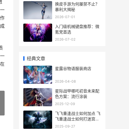
进
换皮手游为何屡禁不止？
暴利大揭秘
一
2026-07-01
作
成
入门级机械键盘推荐：微
氪党首选
2026-07-02
质
一
经典文章
在
星露谷物语服装商店
2026-04-08
星际战甲哪吒初音未来配
色方案：流行涂装
2025-12-09
»
飞飞重逢战士如何加点 飞
飞重逢战士如何打迷宫乱
斗
2025-09-27