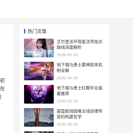
热门文章
艾尔登法环观星法师加点
路线深度解析
2026-06-30
地下城与勇士雾神团本机
制全解
2026-06-30
初
地下城与勇士红眼毕业装
在
备推荐
同
2026-06-30
碧蓝航线困难主线自律阵
容的构建哲学
2026-06-30