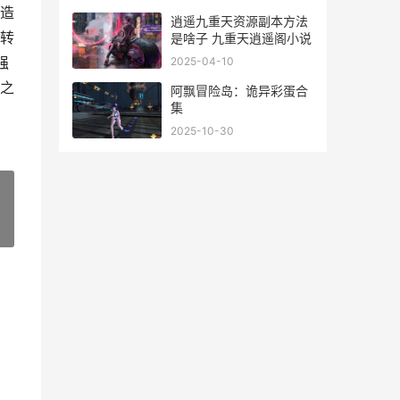
造
逍遥九重天资源副本方法
转
是啥子 九重天逍遥阁小说
强
2025-04-10
之
阿飘冒险岛：诡异彩蛋合
集
2025-10-30
»