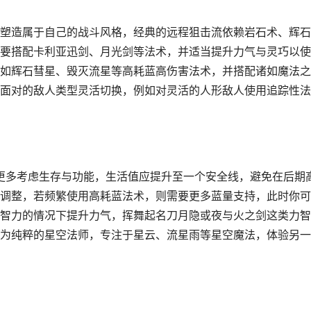
塑造属于自己的战斗风格，经典的远程狙击流依赖岩石术、辉石
要搭配卡利亚迅剑、月光剑等法术，并适当提升力气与灵巧以使
如辉石彗星、毁灭流星等高耗蓝高伤害法术，并搭配诸如魔法之
面对的敌人类型灵活切换，例如对灵活的人形敌人使用追踪性法
要更多考虑生存与功能，生活值应提升至一个安全线，避免在后期
调整，若频繁使用高耗蓝法术，则需要更多蓝量支持，此时你可
智力的情况下提升力气，挥舞起名刀月隐或夜与火之剑这类力智
为纯粹的星空法师，专注于星云、流星雨等星空魔法，体验另一