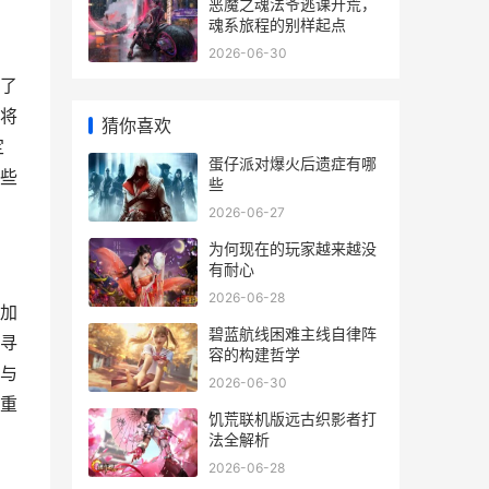
恶魔之魂法爷逃课开荒，
魂系旅程的别样起点
2026-06-30
了
将
猜你喜欢
定
蛋仔派对爆火后遗症有哪
些
些
2026-06-27
为何现在的玩家越来越没
有耐心
2026-06-28
加
碧蓝航线困难主线自律阵
寻
容的构建哲学
与
2026-06-30
重
饥荒联机版远古织影者打
法全解析
2026-06-28