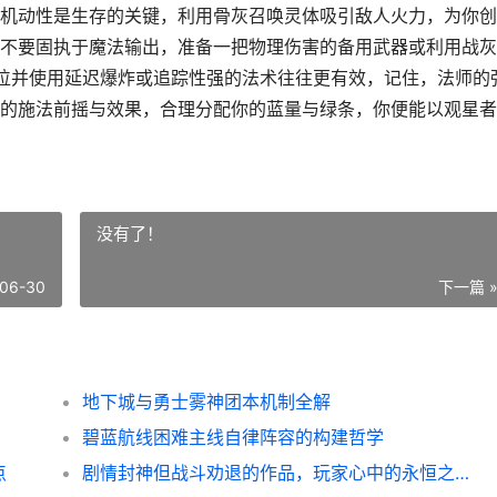
机动性是生存的关键，利用骨灰召唤灵体吸引敌人火力，为你创
不要固执于魔法输出，准备一把物理伤害的备用武器或利用战灰
走位并使用延迟爆炸或追踪性强的法术往往更有效，记住，法师的
的施法前摇与效果，合理分配你的蓝量与绿条，你便能以观星者
没有了！
06-30
下一篇 
地下城与勇士雾神团本机制全解
碧蓝航线困难主线自律阵容的构建哲学
点
剧情封神但战斗劝退的作品，玩家心中的永恒之痛