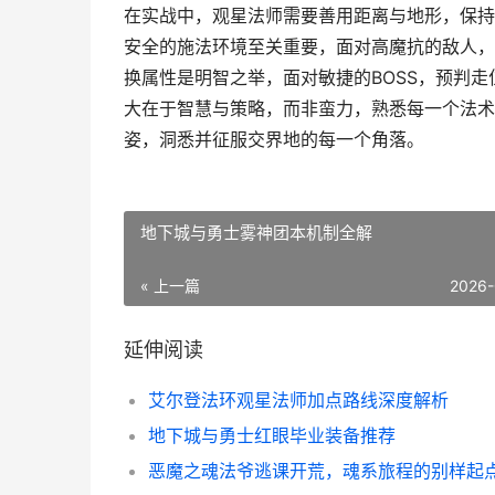
在实战中，观星法师需要善用距离与地形，保持
安全的施法环境至关重要，面对高魔抗的敌人，
换属性是明智之举，面对敏捷的BOSS，预判
大在于智慧与策略，而非蛮力，熟悉每一个法术
姿，洞悉并征服交界地的每一个角落。
地下城与勇士雾神团本机制全解
« 上一篇
2026-
延伸阅读
艾尔登法环观星法师加点路线深度解析
地下城与勇士红眼毕业装备推荐
恶魔之魂法爷逃课开荒，魂系旅程的别样起