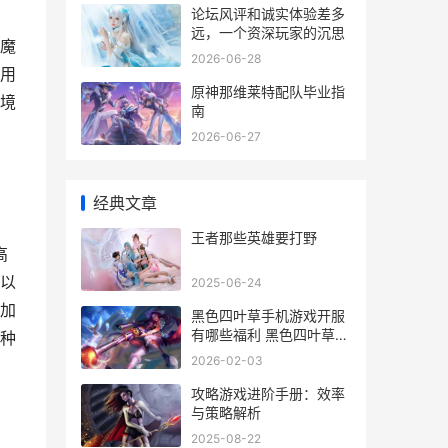
论坛风评和诚实体验差多
远，一个资深玩家的沉思
魔
2026-06-28
用
原神那维莱特配队毕业指
境
南
2026-06-27
经典文章
王者那些英雄要打野
高
以
2025-06-24
加
黑色四叶草手机游戏开服
有哪些福利 黑色四叶草手
种
机配置
2026-02-03
攻略游戏进阶手册：效率
与策略解析
2025-08-22