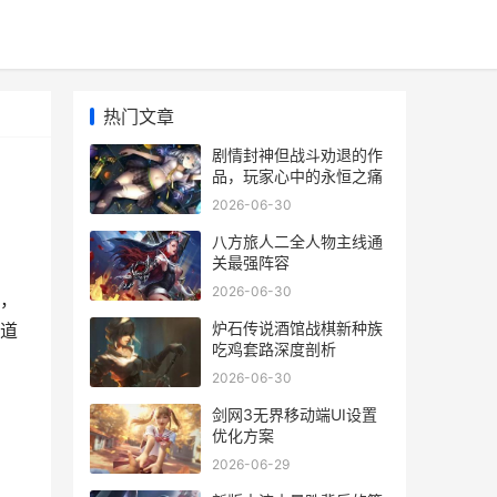
热门文章
剧情封神但战斗劝退的作
品，玩家心中的永恒之痛
2026-06-30
八方旅人二全人物主线通
关最强阵容
2026-06-30
，
炉石传说酒馆战棋新种族
道
吃鸡套路深度剖析
2026-06-30
剑网3无界移动端UI设置
优化方案
2026-06-29