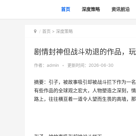
首页
深度策略
资讯前沿
首页
>
深度策略
剧情封神但战斗劝退的作品，玩
作者：
admin
•
更新时间：2026-06-30
摘要：引子，被故事吸引却被战斗拦下作为一名
有些作品的全球观之宏大，人物塑造之深刻，情
路上，往往横亘着一道令人望而生畏的高墙，那