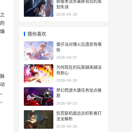
新版本流水暴跌背后的策
划失误
之
2026-06-29
的
燥
猜你喜欢
蛋仔派对爆火后遗症有哪
些
2026-06-27
为何现在的玩家越来越没
有耐心
脉
2026-06-28
动
梦幻西游大唐任务加点推
，
荐
，
2026-06-23
饥荒联机版远古织影者打
法全解析
2026-06-28