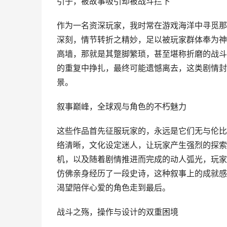
引子，被故事吸引却被战斗拦下
作为一名资深玩家，我时常在游戏海洋中寻觅那
深刻，情节转折之精妙，足以被玩家群体奉为神
高墙，那就是其蹩脚繁琐，甚至堪称折磨的战斗
的重复中挣扎，最终可能遗憾离去，这类剧情封
景。
叙事巅峰，全球观与角色的不朽魅力
这些作品首先征服玩家的，永远是它们无与伦比
络清晰，文化设定迷人，让玩家产生强烈的探索
机，以及随着剧情推进而完成的动人弧光，玩家
仿佛亲身经历了一段史诗，这种叙事上的成就感
渴望陪伴心爱的角色走到最后。
战斗之殇，操作与设计的双重困境