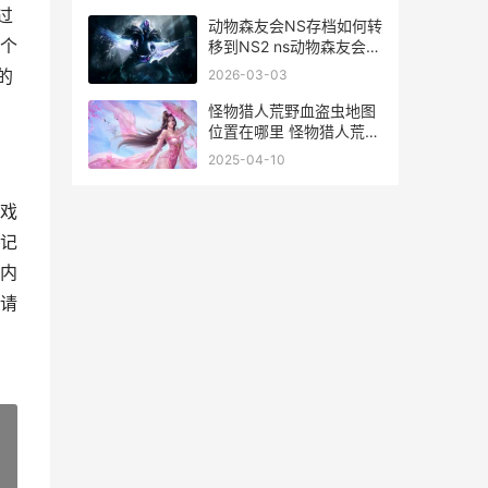
过
动物森友会NS存档如何转
个
移到NS2 ns动物森友会
dlc
的
2026-03-03
怪物猎人荒野血盗虫地图
位置在哪里 怪物猎人荒野
血光金属
2025-04-10
戏
记
内
请
»