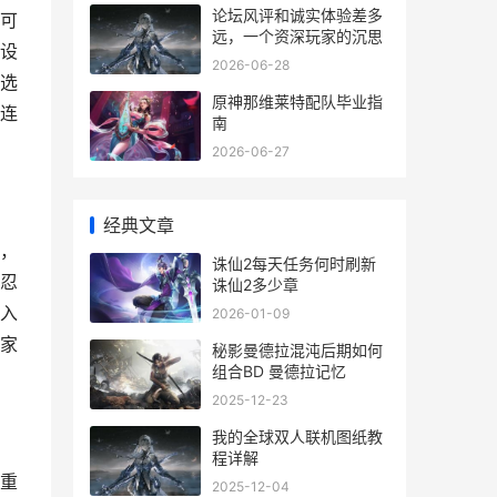
论坛风评和诚实体验差多
可
远，一个资深玩家的沉思
设
2026-06-28
选
原神那维莱特配队毕业指
连
南
2026-06-27
经典文章
，
诛仙2每天任务何时刷新
忍
诛仙2多少章
入
2026-01-09
家
秘影曼德拉混沌后期如何
组合BD 曼德拉记忆
2025-12-23
我的全球双人联机图纸教
程详解
重
2025-12-04