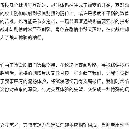
备投身全球进行互动时，战斗体系往往成了噩梦的开始，其难题
的攻击防御映射到极其别扭的键位上，或许是极度不平衡的数值
的苦难，也可能是节奏拖沓，一场普通遭遇战也需要冗长的指令
战斗与剧情时常严重割裂，角色在剧情中毁天灭地，在实战中却
大了战斗体验的糟糕。
们由于热爱剧情而选择坚持，在论坛上查阅攻略，寻找逃课技巧
胜利后，紧接的剧情片段又像甘泉一样慰藉了我们，让我们觉得
了叙事应有的流畅体验，将沉浸感切割得支离破碎，我们时常陷
这份对故事的深爱，与对交互体验的失望，交织成一种特殊的玩
交互艺术，其叙事魅力与玩法乐趣本应相辅相成，当两者出现严