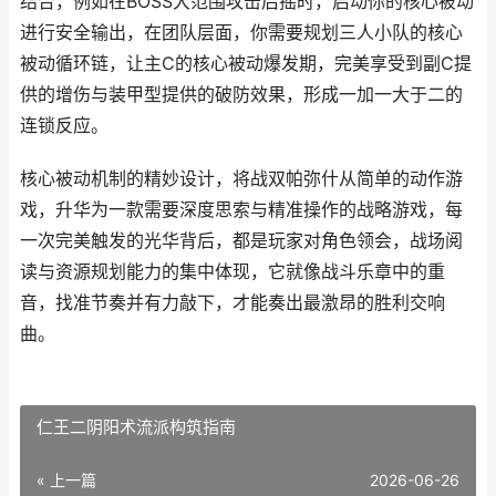
结合，例如在BOSS大范围攻击后摇时，启动你的核心被动
进行安全输出，在团队层面，你需要规划三人小队的核心
被动循环链，让主C的核心被动爆发期，完美享受到副C提
供的增伤与装甲型提供的破防效果，形成一加一大于二的
连锁反应。
核心被动机制的精妙设计，将战双帕弥什从简单的动作游
戏，升华为一款需要深度思索与精准操作的战略游戏，每
一次完美触发的光华背后，都是玩家对角色领会，战场阅
读与资源规划能力的集中体现，它就像战斗乐章中的重
音，找准节奏并有力敲下，才能奏出最激昂的胜利交响
曲。
仁王二阴阳术流派构筑指南
« 上一篇
2026-06-26