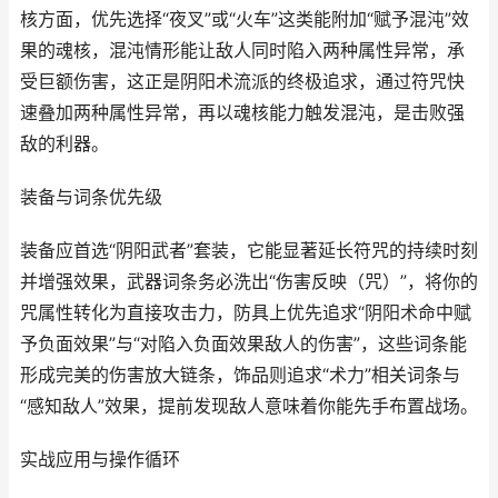
核方面，优先选择“夜叉”或“火车”这类能附加“赋予混沌”效
果的魂核，混沌情形能让敌人同时陷入两种属性异常，承
受巨额伤害，这正是阴阳术流派的终极追求，通过符咒快
速叠加两种属性异常，再以魂核能力触发混沌，是击败强
敌的利器。
装备与词条优先级
装备应首选“阴阳武者”套装，它能显著延长符咒的持续时刻
并增强效果，武器词条务必洗出“伤害反映（咒）”，将你的
咒属性转化为直接攻击力，防具上优先追求“阴阳术命中赋
予负面效果”与“对陷入负面效果敌人的伤害”，这些词条能
形成完美的伤害放大链条，饰品则追求“术力”相关词条与
“感知敌人”效果，提前发现敌人意味着你能先手布置战场。
实战应用与操作循环