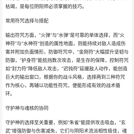
枯竭，是每位阴阳师必须掌握的技巧。
常用符咒选择与搭配
输出符咒方面，“火弹”与“水弹”是可靠的单体选择，而“火
神符”与“水神符”创造的属性地面，则能持续对敌人造成伤
害并附加负面情形，防御符咒中，“金刚符”大幅提升坚韧与
防御，“护身符”能抵挡数次攻击，是生存的保障，控制符咒
如“封力符”降低敌人攻击，“迟钝符”延缓敌人动作，能创造
巨大的输出窗口，根据你的战斗风格，选择两到三种符咒
作为核心，再辅以功能性符咒，便能形成有效的战术循
环。
守护神与魂核的协同
守护神的选择至关重要，例如“朱雀”能提供攻击吸血，“玄
武”增强防御与伤害减免，它们与阴阳术流派相性极佳，魂