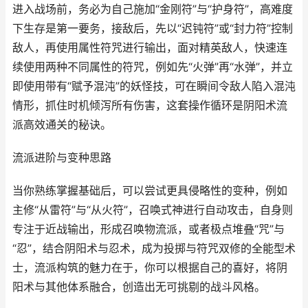
进入战场前，务必为自己施加“金刚符”与“护身符”，高难度
下生存是第一要务，接敌后，先以“迟钝符”或“封力符”控制
敌人，再使用属性符咒进行输出，面对精英敌人，快速连
续使用两种不同属性的符咒，例如先“火弹”再“水弹”，并立
即使用带有“赋予混沌”的妖怪技，可在瞬间令敌人陷入混沌
情形，抓住时机倾泻所有伤害，这套操作循环是阴阳术流
派高效通关的秘诀。
流派进阶与变种思路
当你熟练掌握基础后，可以尝试更具侵略性的变种，例如
主修“从雷符”与“从火符”，召唤式神进行自动攻击，自身则
专注于近战输出，形成召唤物流派，或者极点堆叠“咒”与
“忍”，结合阴阳术与忍术，成为投掷与符咒双修的全能型术
士，流派构筑的魅力在于，你可以根据自己的喜好，将阴
阳术与其他体系融合，创造出无可挑剔的战斗风格。