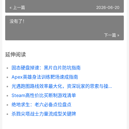
« 上一篇
2026-06-20
没有了！
下一篇 »
延伸阅读
固态硬盘掉速：黑片白片防坑指南
Apex英雄身法训练靶场速成指南
光遇跑图路线效率最大化，资深玩家的思索与操作
Steam高性价比买断制游戏清单
绝地求生：老六必备点位盘点
杀戮尖塔战士力量流成型关键牌