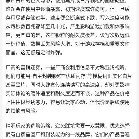
黑片白片的巨大隐患，使用黑片或白片颗粒的固态硬盘，
难题会在使用中逐渐暴露，初期速度或许尚可，但一旦缓
存用尽或存储过半，速度便会断崖式下跌，写入速度可能
从每秒数百兆骤降至几十兆，严重影响游戏加载和体系响
应，更严重的是，这些颗粒的耐久度极差，读写次数远低
于标称值，数据丢失风险大增，对于游戏存档和重要文件
而言，这无疑是定时炸弹。
厂商的营销迷雾，一些厂商会利用信息不对称混淆视听，
他们可能用“自主封装颗粒”“优质闪存”等模糊词汇美化白片
甚至黑片，同时大肆宣传连续读写的高速度，却对更影响
实际体验的缓外速度和耐久度避而不谈，这种产品在价格
上往往极具诱惑力，容易让玩家心动，但代价是后续使用
的烦恼与风险。
精明玩家的选购策略，避免踩坑需要一双慧眼，优先选择
拥有自家晶圆厂和封装能力的一线品牌，它们的产品普遍