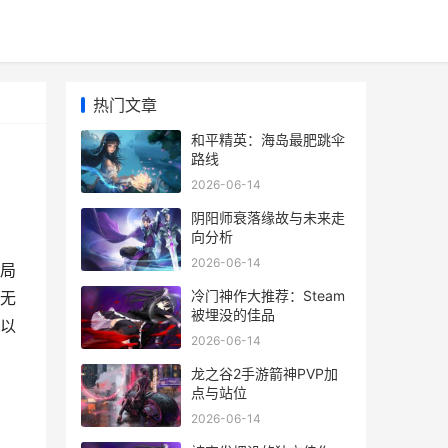
热门文章
和平精英：海岛最肥跳伞
路线
2026-06-14
阴阳师衰落缘故与未来走
向分析
2026-06-14
局
冷门神作大推荐：Steam
无
被埋没的佳品
以
2026-06-14
龙之谷2手游箭神PVP加
点与站位
2026-06-14