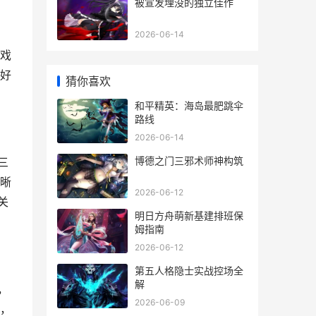
被宣发埋没的独立佳作
2026-06-14
戏
好
猜你喜欢
和平精英：海岛最肥跳伞
路线
2026-06-14
博德之门三邪术师神构筑
三
晰
2026-06-12
关
明日方舟萌新基建排班保
姆指南
2026-06-12
第五人格隐士实战控场全
解
，
2026-06-09
，