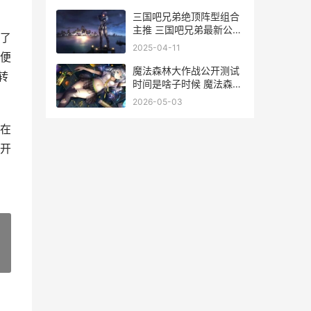
三国吧兄弟绝顶阵型组合
主推 三国吧兄弟最新公益
了
服
2025-04-11
便
魔法森林大作战公开测试
转
时间是啥子时候 魔法森林
大作战公告倒闭
2026-05-03
在
开
»