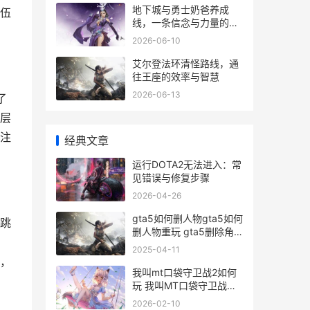
地下城与勇士奶爸养成
伍
线，一条信念与力量的传
承之路
2026-06-10
艾尔登法环清怪路线，通
往王座的效率与智慧
2026-06-13
了
层
注
经典文章
运行DOTA2无法进入：常
见错误与修复步骤
2026-04-26
gta5如何删人物gta5如何
跳
删人物重玩 gta5删除角
色按哪个键
2025-04-11
，
我叫mt口袋守卫战2如何
玩 我叫MT口袋守卫战开
服时间
2026-02-10