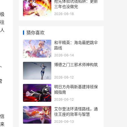
抢先体验坑钱陷阱：更新
三年也没做完
极
2026-06-18
往
人
猜你喜欢
和平精英：海岛最肥跳伞
路线
2026-06-14
博德之门三邪术师神构筑
、
2026-06-12
营
明日方舟萌新基建排班保
姆指南
2026-06-12
艾尔登法环清怪路线，通
往王座的效率与智慧
信
2026-06-13
来