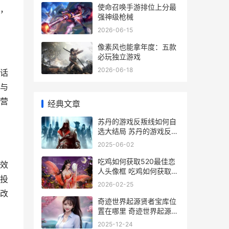
使命召唤手游排位上分最
，
强神级枪械
2026-06-15
像素风也能拿年度：五款
必玩独立游戏
2026-06-18
话
与
营
经典文章
苏丹的游戏反叛线如何自
选大结局 苏丹的游戏反叛
者是谁
2025-06-02
吃鸡如何获取520最佳恋
效
人头像框 吃鸡如何获取
投
520金币
2026-02-25
改
奇迹世界起源贤者宝库位
置在哪里 奇迹世界起源贤
者币
2025-12-24