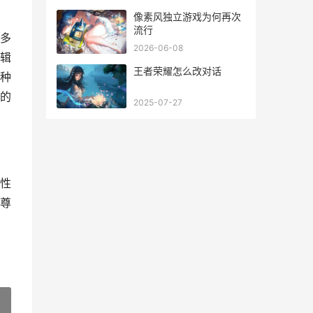
像素风独立游戏为何再次
流行
多
2026-06-08
辑
王者荣耀怎么改对话
种
的
2025-07-27
性
尊