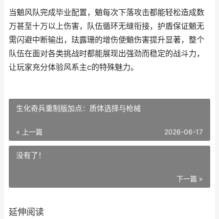
当魈风队完成毕业配置，魈每次下落攻击都能轻松造成数
万甚至十万以上伤害，队伍循环无缝衔接，护盾保证魈无
需闪避中断输出，珐露珊的增伤使魈伤害提升显著，整个
队伍在面对各类挑战时都能展现出强劲而稳定的战斗力，
让玩家充分体验风系主c的特殊魅力。
生化奇兵重制版加点：质体选择与枪械
« 上一篇
2026-06-17
没有了！
下一篇 »
延伸阅读