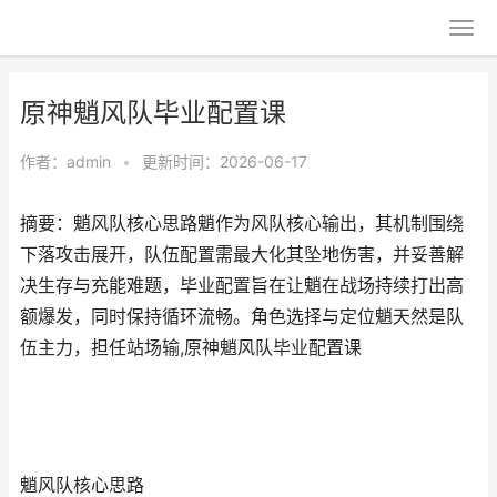
原神魈风队毕业配置课
作者：
admin
•
更新时间：2026-06-17
摘要：魈风队核心思路魈作为风队核心输出，其机制围绕
下落攻击展开，队伍配置需最大化其坠地伤害，并妥善解
决生存与充能难题，毕业配置旨在让魈在战场持续打出高
额爆发，同时保持循环流畅。角色选择与定位魈天然是队
伍主力，担任站场输,原神魈风队毕业配置课
魈风队核心思路