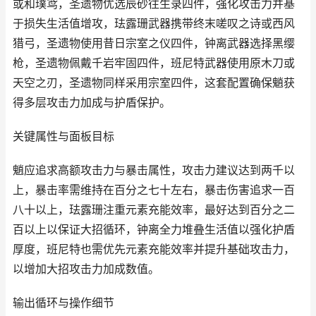
或和璞鸢，圣遗物优选辰砂往生录四件，强化攻击力并基
于损失生活值增攻，珐露珊武器携带终末嗟叹之诗或西风
猎弓，圣遗物使用昔日宗室之仪四件，钟离武器选择黑缨
枪，圣遗物佩戴千岩牢固四件，班尼特武器使用原木刀或
天空之刃，圣遗物同样采用宗室四件，这套配置确保魈获
得多层攻击力加成与护盾保护。
关键属性与面板目标
魈应追求高额攻击力与暴击属性，攻击力建议达到两千以
上，暴击率需维持在百分之七十左右，暴击伤害追求一百
八十以上，珐露珊注重元素充能效率，最好达到百分之二
百以上以保证大招循环，钟离全力堆叠生活值以强化护盾
厚度，班尼特也需优先元素充能效率并提升基础攻击力，
以增加大招攻击力加成数值。
输出循环与操作细节