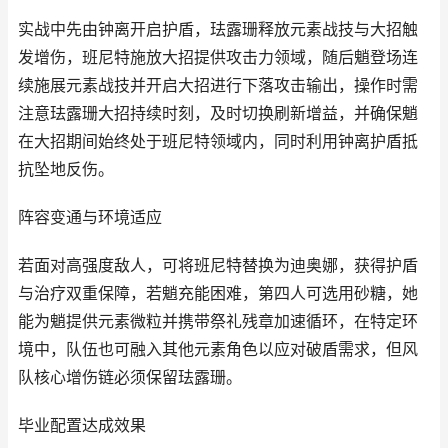
实战中先由钟离开启护盾，珐露珊释放元素战技与大招触
发增伤，班尼特施放大招提供攻击力领域，随后魈登场连
续施展元素战技并开启大招进行下落攻击输出，操作时需
注意珐露珊大招持续时刻，及时切换刷新增益，并确保魈
在大招期间始终处于班尼特领域内，同时利用钟离护盾抵
抗坠地反伤。
阵容变通与环境适应
若面对高强度敌人，可将班尼特替换为迪奥娜，获得护盾
与治疗双重保障，若魈充能困难，第四人可选用砂糖，她
能为魈提供元素微粒并携带祭礼残章加速循环，在特定环
境中，队伍也可融入其他元素角色以应对破盾需求，但风
队核心增伤链必须保留珐露珊。
毕业配置达成效果