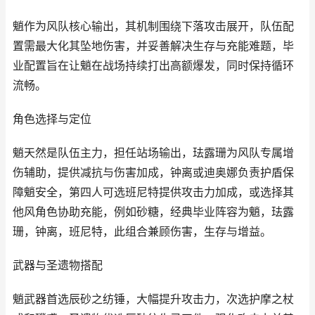
魈作为风队核心输出，其机制围绕下落攻击展开，队伍配
置需最大化其坠地伤害，并妥善解决生存与充能难题，毕
业配置旨在让魈在战场持续打出高额爆发，同时保持循环
流畅。
角色选择与定位
魈天然是队伍主力，担任站场输出，珐露珊为风队专属增
伤辅助，提供减抗与伤害加成，钟离或迪奥娜负责护盾保
障魈安全，第四人可选班尼特提供攻击力加成，或选择其
他风角色协助充能，例如砂糖，经典毕业阵容为魈，珐露
珊，钟离，班尼特，此组合兼顾伤害，生存与增益。
武器与圣遗物搭配
魈武器首选辰砂之纺锤，大幅提升攻击力，次选护摩之杖