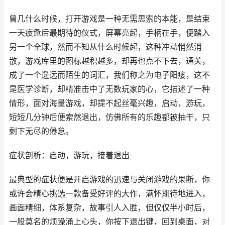
曾几什么时候，打开游戏是一种无需思索的本能，是结束
一天疲惫后最期待的仪式，屏幕亮起，手柄在手，便踏入
另一个全球，然而不知从什么时候起，这种冲动悄然消
散，游戏库里的图标越积越多，却再也点不下去，通关，
成了一个遥远而陌生的词汇，我们称之为电子阳痿，这不
是医学诊断，却精准击中了无数玩家的心，它描述了一种
情形，面对海量游戏，却提不起丝毫兴趣，启动，游玩，
短短几分钟后便索然退出，仿佛所有的乐趣都被抽干，只
剩下无尽的倦怠。
症状剖析：启动，游玩，接着退出
最典型的症状便是开启游戏的迅速与关闭游戏的果断，你
或许会精心挑选一款备受好评的大作，满怀期待地进入，
画面精细，体系复杂，故事引人入胜，但仅仅半小时后，
一股莫名的烦躁涌上心头，你按下退出键，回到桌面，对