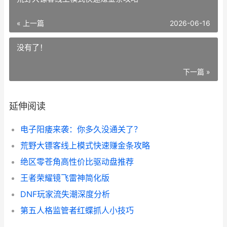
« 上一篇
2026-06-16
没有了！
下一篇 »
延伸阅读
电子阳痿来袭：你多久没通关了？
荒野大镖客线上模式快速赚金条攻略
绝区零苍角高性价比驱动盘推荐
王者荣耀镜飞雷神简化版
DNF玩家流失潮深度分析
第五人格监管者红蝶抓人小技巧