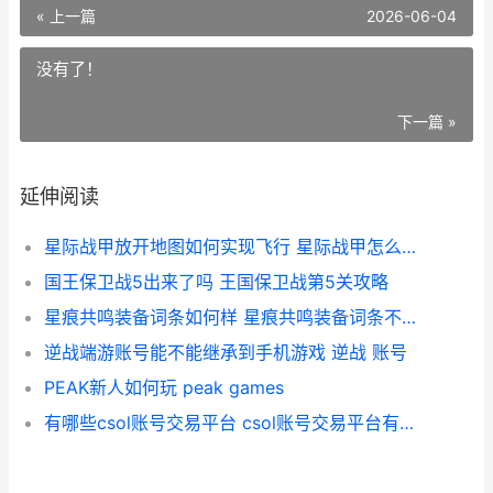
« 上一篇
2026-06-04
没有了！
下一篇 »
延伸阅读
星际战甲放开地图如何实现飞行 星际战甲怎么放下东西
国王保卫战5出来了吗 王国保卫战第5关攻略
星痕共鸣装备词条如何样 星痕共鸣装备词条不出现表
逆战端游账号能不能继承到手机游戏 逆战 账号
PEAK新人如何玩 peak games
有哪些csol账号交易平台 csol账号交易平台有哪些