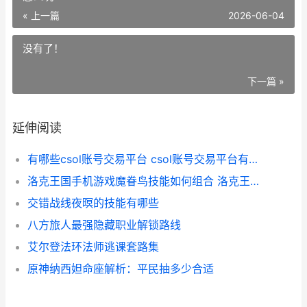
« 上一篇
2026-06-04
没有了！
下一篇 »
延伸阅读
有哪些csol账号交易平台 csol账号交易平台有哪些
洛克王国手机游戏魔眷鸟技能如何组合 洛克王国手机游戏怎么玩
交错战线夜暝的技能有哪些
八方旅人最强隐藏职业解锁路线
艾尔登法环法师逃课套路集
原神纳西妲命座解析：平民抽多少合适