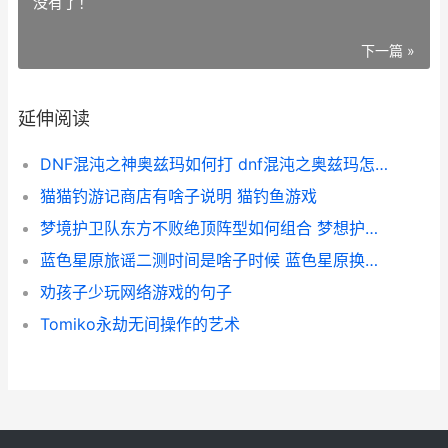
没有了！
下一篇 »
延伸阅读
DNF混沌之神奥兹玛如何打 dnf混沌之奥兹玛怎么进
猫猫钓游记商店有啥子说明 猫钓鱼游戏
梦境护卫队东方不败绝顶阵型如何组合 梦想护卫队
蓝色星原旅谣二测时间是啥子时候 蓝色星原换什么
劝孩子少玩网络游戏的句子
Tomiko永劫无间操作的艺术