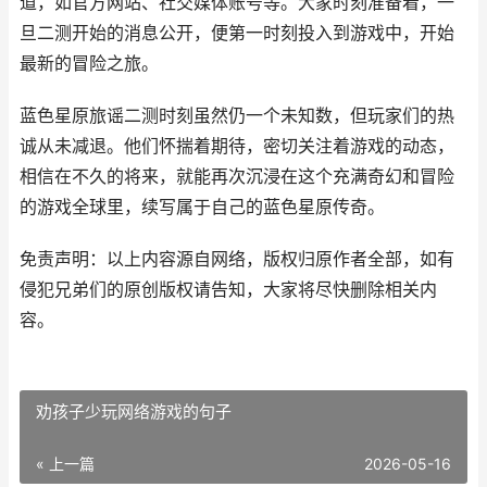
道，如官方网站、社交媒体账号等。大家时刻准备着，一
旦二测开始的消息公开，便第一时刻投入到游戏中，开始
最新的冒险之旅。
蓝色星原旅谣二测时刻虽然仍一个未知数，但玩家们的热
诚从未减退。他们怀揣着期待，密切关注着游戏的动态，
相信在不久的将来，就能再次沉浸在这个充满奇幻和冒险
的游戏全球里，续写属于自己的蓝色星原传奇。
免责声明：以上内容源自网络，版权归原作者全部，如有
侵犯兄弟们的原创版权请告知，大家将尽快删除相关内
容。
劝孩子少玩网络游戏的句子
« 上一篇
2026-05-16