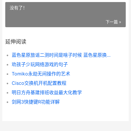
没有了！
下一篇 »
延伸阅读
蓝色星原旅谣二测时间是啥子时候 蓝色星原换什么
劝孩子少玩网络游戏的句子
Tomiko永劫无间操作的艺术
Cisco交换机开机配置教程
明日方舟基建排班收益最大化教学
剑网3快捷键R功能详解