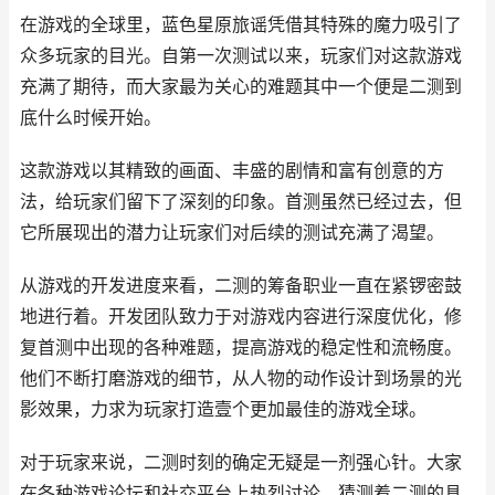
在游戏的全球里，蓝色星原旅谣凭借其特殊的魔力吸引了
众多玩家的目光。自第一次测试以来，玩家们对这款游戏
充满了期待，而大家最为关心的难题其中一个便是二测到
底什么时候开始。
这款游戏以其精致的画面、丰盛的剧情和富有创意的方
法，给玩家们留下了深刻的印象。首测虽然已经过去，但
它所展现出的潜力让玩家们对后续的测试充满了渴望。
从游戏的开发进度来看，二测的筹备职业一直在紧锣密鼓
地进行着。开发团队致力于对游戏内容进行深度优化，修
复首测中出现的各种难题，提高游戏的稳定性和流畅度。
他们不断打磨游戏的细节，从人物的动作设计到场景的光
影效果，力求为玩家打造壹个更加最佳的游戏全球。
对于玩家来说，二测时刻的确定无疑是一剂强心针。大家
在各种游戏论坛和社交平台上热烈讨论，猜测着二测的具