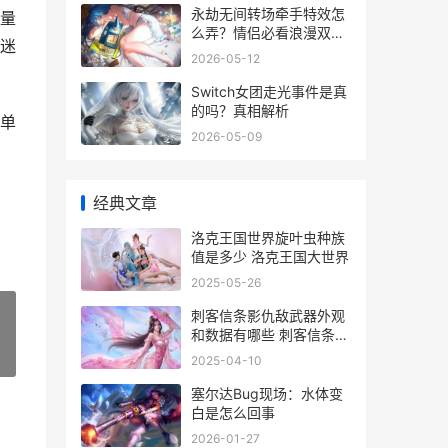
永劫无间转场牵手特效怎
量
么弄？情侣必看浪漫双排
迷
指南
2026-05-12
Switch女团走光事件是真
的吗？真相解析
单
2026-05-09
经典文章
洛克王国世界旋叶虫种族
值是多少 洛克王国大世界
2025-05-26
刺客信条影仇敌武器外观
和数据有哪些 刺客信条为
报仇
»
2025-04-10
塞尔达Bug现场：水体变
白是怎么回事
2026-01-27