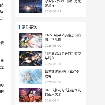
原神洞穴壁画拍摄任务完
组
整流程
坚
2026-05-14
过
猜你喜欢
CNMD和平精英梗是何意
，
思，别乱用
使
2026-05-09
问道冻结双倍是何？收益
与时刻
速
2026-05-13
定
暗黑破坏神2吉得宾任务
攻略
2026-05-09
的
DNF天御与时光技能搭配
的
的战术艺术
2026-05-11