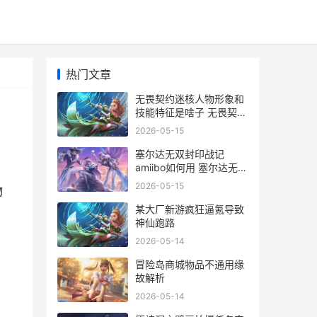
热门文章
无畏契约迷核人物形象和
技能特征是啥子 无畏契约
人物
2026-05-15
塞尔达无双封印战记
amiibo如何用 塞尔达无双
封印战记是钥匙卡吗
2026-05-15
物
某大厂新游疯狂逼氪导致
神仙跑路
2026-05-14
冒险岛商城物品不通用缘
故解析
2026-05-14