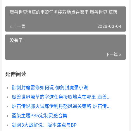
魔兽世界潦草的字迹任务接取地点在哪里 魔兽世界 草药
« 上一篇
2026-03-04
没有了！
下一篇 »
延伸阅读
御剑封魔雷修如何玩 御剑封魔录小说
魔兽世界潦草的字迹任务接取地点在哪里 魔兽世界 草药
炉石传说邪火试炼伊利丹怒风通关策略 炉石传说邪火试炼怎么过
蓝染主题PS5定制灵感合集
剑网3大战解说：版本焦点与BP