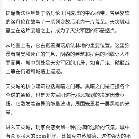
提瑞斯法林地处于洛丹伦王国废墟的中心地带，曾经繁盛
的洛丹伦在故事了一系列变故后沦为一片荒芜。天灾城就
矗立在这片废墟之上，成为了天灾军团的邪恶据点。
从地图上看，它占据着提瑞斯法林地的重要位置。这里弥
漫着腐臭和死亡的气息，阴森的建筑和扭曲的地貌让人不
寒而栗。城中到处是天灾军团的爪牙，如食尸鬼、骷髅战
士等在街道和城墙上巡逻。
天灾城的核心建筑包括黑暗之门等。黑暗之门是连接各个
全球的通道，也是天灾军团进行邪恶规划的决定因素枢
纽。它散发着诡异的能量波动，周围笼罩着一层黑暗的光
晕。
进入天灾城，玩家会感受到一种压抑和危险的气氛。城中
有众多强大的boss把守，比如克尔苏加德，这位强大的巫