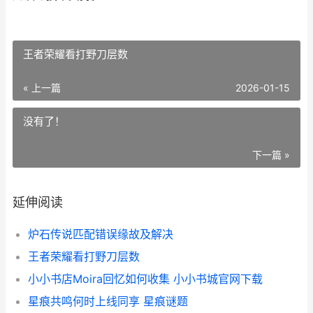
王者荣耀看打野刀层数
« 上一篇
2026-01-15
没有了！
下一篇 »
延伸阅读
炉石传说匹配错误缘故及解决
王者荣耀看打野刀层数
小小书店Moira回忆如何收集 小小书城官网下载
星痕共鸣何时上线同享 星痕谜题