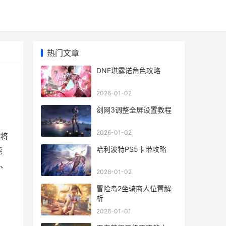
热门文章
DNF琪露诺角色攻略
2026-01-02
剑网3调整全屏设置教程
2026-01-02
将
哈利波特PS5卡带攻略
能
、
2026-01-02
冒险岛2坐骑商人位置解
析
2026-01-01