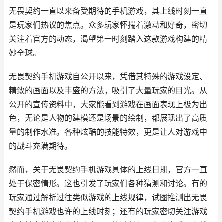
无畏契约一直以来备受期待的手机游戏，其上线时刻一直
是玩家们热议的焦点。众多玩家怀揣着激动和好奇，密切
关注着官方的动态，渴望第一时刻踏入这款游戏构建的精
妙全球。
无畏契约手机游戏自公开以来，凭借其特殊的游戏设定、
精致的画面以及丰盛的方法，吸引了大量玩家的目光。从
公开的宣传资料中，大家能看到游戏在画面表现上极为出
色，无论是人物的建模还是场景的绘制，都展现出了高质
量的制作水准。各种炫酷的技能特效，更是让人对游戏中
的战斗充满期待。
然而，关于无畏契约手机游戏具体的上线日期，官方一直
处于保密情形。这也引发了玩家们各种猜测和讨论。有的
玩家通过解析过往类似游戏的上线规律，试图推测出无畏
契约手机游戏也许的上线时刻；还有的玩家密切关注游戏