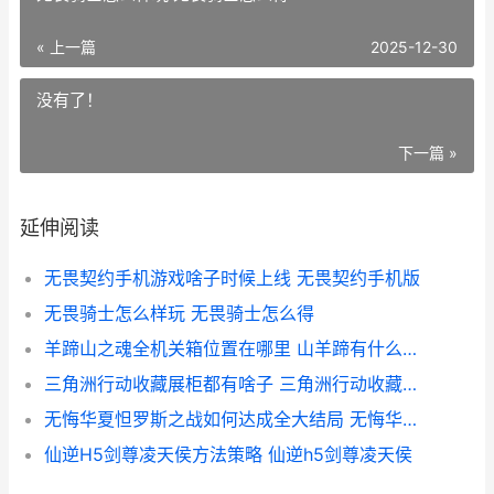
« 上一篇
2025-12-30
没有了！
下一篇 »
延伸阅读
无畏契约手机游戏啥子时候上线 无畏契约手机版
无畏骑士怎么样玩 无畏骑士怎么得
羊蹄山之魂全机关箱位置在哪里 山羊蹄有什么作用
三角洲行动收藏展柜都有啥子 三角洲行动收藏室有必要升级吗
无悔华夏怛罗斯之战如何达成全大结局 无悔华夏怛罗斯凯旋
仙逆H5剑尊凌天侯方法策略 仙逆h5剑尊凌天侯