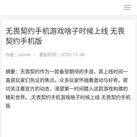
无畏契约手机游戏啥子时候上线 无畏
契约手机版
作者：
admin
•
更新时间：2025-12-30
摘要：无畏契约作为一款备受期待的手游，其上线时间一
直是玩家们热议的焦点。众多玩家怀揣着激动与好奇，密
切关注着官方的动态，渴望第一时间踏入这款游戏构建的
精彩世界。,无畏契约手机游戏啥子时候上线 无畏契约手机
版