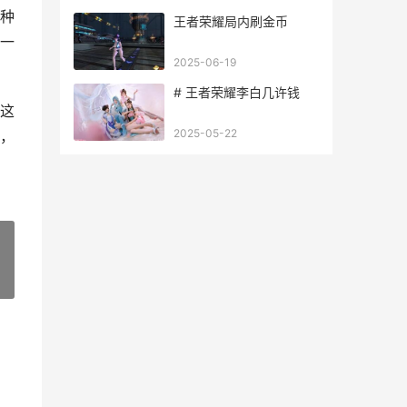
种
王者荣耀局内刷金币
一
2025-06-19
# 王者荣耀李白几许钱
这
2025-05-22
，
»