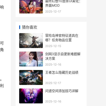
最终幻想10血条UI美化：
界面MOD
响
2025-12-17
猜你喜欢
冒险岛神官特征道具在
哪？任务物品位置
可
2025-12-15
角
剑网3显示自更新难题解
决方案
2025-12-16
王者怎么隐藏历史战绩
。
2025-12-17
利
问道空间添加技巧详解
2025-12-16