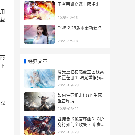
王者荣耀穿透上限多少
用
2025-12-15
载
DNF 2.25版本更新要点
2025-12-16
商
经典文章
下
曙光重临猪猪藏宝图线索
位置在哪里 曙光重临猪猪
藏宝图怎么玩
2025-09-28
如何生死狙击flash 生死
狙击咋玩
或
2025-06-22
匹诺曹的谎言序曲DLC护
身符如何全收集 匹诺曹的
谎言序曲dlc定价
2025-08-28