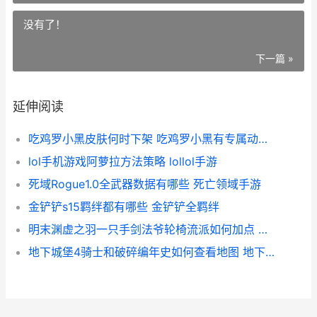
没有了！
下一篇 »
延伸阅读
吃鸡罗小黑皮肤何时下架 吃鸡罗小黑有专属动作吗
lol手机游戏阿萝拉方法策略 lollol手游
死域Rogue1.0全武器数据有哪些 死亡领域手游
金铲铲s15羁绊都有哪些 金铲铲全羁绊
明末渊虚之羽一只手剑法爷轮椅流派如何加点 明末渊虚之羽一共几个凿子
地下城堡4骑士和破碎编年史如何查看地图 地下城堡4骑士比武阵容搭配