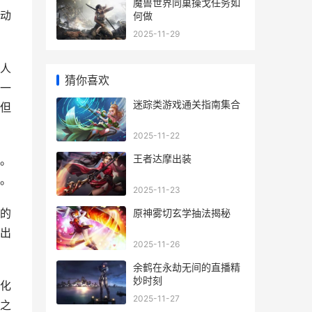
魔兽世界同巢操戈任务如
动
何做
2025-11-29
人
猜你喜欢
一
迷踪类游戏通关指南集合
但
2025-11-22
王者达摩出装
。
。
2025-11-23
的
原神雾切玄学抽法揭秘
出
2025-11-26
余鹤在永劫无间的直播精
妙时刻
化
2025-11-27
之