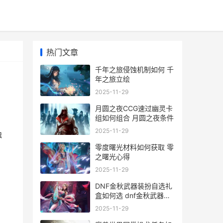
热门文章
千年之旅侵蚀机制如何 千
年之旅立绘
2025-11-29
月圆之夜CCG速过幽灵卡
组如何组合 月圆之夜条件
2025-11-29
蚀
零度曙光材料如何获取 零
之曙光心得
2025-11-29
DNF金秋武器装扮自选礼
盒如何选 dnf金秋武器装
扮哪个好看
2025-11-29