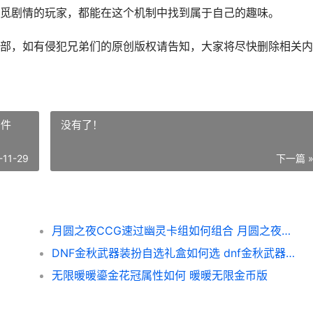
觅剧情的玩家，都能在这个机制中找到属于自己的趣味。
部，如有侵犯兄弟们的原创版权请告知，大家将尽快删除相关内
条件
没有了！
-11-29
下一篇 
月圆之夜CCG速过幽灵卡组如何组合 月圆之夜条件
DNF金秋武器装扮自选礼盒如何选 dnf金秋武器装扮哪个好看
无限暖暖鎏金花冠属性如何 暖暖无限金币版