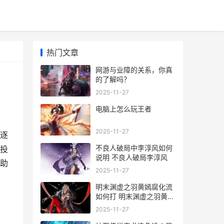
热门文章
网游与业障的关系，你真
的了解吗？
2025-11-27
电脑上怎么玩王者
2025-11-27
逐
不良人破局中李淳风如何
投
说明 不良人破局李淳风
助
2025-11-27
明末渊虚之羽黄嫣腐化流
如何打 明末渊虚之羽黄嫣
的生平事迹及成就
2025-11-27