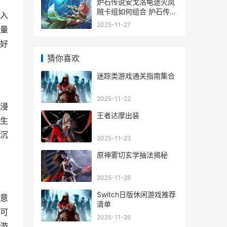
炉石传说安戈洛龟途火凤
贼卡组如何组合 炉石传说
入
安戈洛卡牌一览
2025-11-27
量
好
猜你喜欢
迷踪类游戏通关指南集合
2025-11-22
浸
王者达摩出装
生
沉
2025-11-23
原神雾切玄学抽法揭秘
2025-11-26
Switch日版休闲游戏推荐
意
清单
可
2025-11-26
游