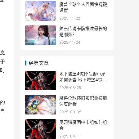
魔兽全球个人界面快捷键
设置
2025-11-22
炉石传说卡牌描述最长的
是哪张？
2025-11-24
息
于
经典文章
时
地下城堡4惊悸荒野小屋
如何调查 地下城堡4惊悸
荒野宅邸怎么调查
2025-08-25
魔兽全球怀旧服职业技能
的
深度解析
自
2025-09-05
见习猎魔团中卡组如何组
合
2025-04-11