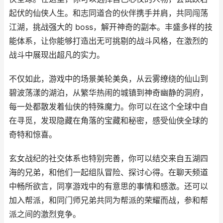
起伏的仙侠人生。和志同道合的伙伴携手并肩，共同闯荡
江湖，挑战强大的 boss，解开神奇的副本。丰盛多样的技
能体系，让你能够打造出无可挑剔的战斗风格，在激烈的
战斗中展现出超凡的实力。
不仅如此，游戏中的场景美轮美奂，从云雾缭绕的仙山到
碧波荡漾的湖泊，从繁华热闹的城镇到神奇幽静的洞府，
每一处都散发着仙侠的特殊魔力。你可以在这个全球中自
在寻觅，发现隐藏在角落的宝藏和秘密，感受仙侠全球的
奇特和惊喜。
玄女战纪的社交体系也特别完善，你可以结交来自五湖四
海的兄弟，和他们一起组队冒险、探讨心得。在聊天频道
中畅所欲言，同享游戏中的有意思的事情和感激。还可以
加入帮派，和同门师兄弟共同为帮派的荣耀而战，参和帮
派之间的激烈竞争。